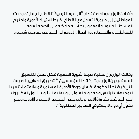
وأشادت الوزارة بما وصفتها بـ”الجهود النوعية” لقطاع الجمارك، ودعت
المواطنين إلى ضرورة التعاون مع القطاع لضبط استيراد الأدوية واحترام
المساطر القانونية المعمول بها، للمحافظة على الصحة العامة
للمواطنين، والحيلولة دون إدخال الأدوية إلى البلد بطريقة غير شرعية.
وقالت الوزارة إن عملية ضبط الأدوية المهربة تدخل ضمن التنسيق
المستمر بين الوزارة وشركائها المؤسسيين “لتطبيق المعايير الصارمة
التي فرضتها الحكومة لضمان جودة الأدوية المستوردة وسلامتها، تنفيذا
لتوجيهات الرئيس محمد ولد الغزواني، ولتعليمات الوزير الأول المختار ولد
اجاي القاضية بضرورة الالتزام بالترخيص المسبق لاستيراد الأدوية ومنع
دخول أي دواء لا يستوفي المعايير المطلوبة”.