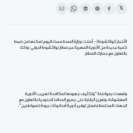
𝕏
انشر
Share
انشر
Share
انشر
على
on
على
on
على
الفيسبوك
Pinterest
لينكد
WhatsApp
الإيميل
إن
الأخبار (نواكشوط) – أعلنت وزارة الصحة مساء اليوم تمكنها من ضبط
كمية جديدة من الأدوية المهربة عبر مطار نواكشوط الدولي، وذلك
بالتعاون مع جمارك المطار.
وتعهدت بمواصلة “وتكثيف جهودها لمكافحة تهريب الأدوية
المغشوشة، وتعزيز الرقابة على جميع المنافذ الحدودية بالتعاون مع
الجهات المختصة لضمان توفير أدوية آمنة وذات جودة للمواطنين”.