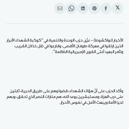
𝕏
انشر
Share
انشر
Share
انشر
على
on
على
on
على
الفيسبوك
Pinterest
لينكد
WhatsApp
الإيميل
إن
الأخبار (نواكشوط) – عزّى حزب الوحدة والتنمية في “كوكبة الشهداء الأبرار
الذين ارتقوا في معركة طوفان الأقصى، وقارعوا في ظل خذلان القريب
وتآمر البعيد أعتى القوى الإمبريالية الظالمة”.
وأكد الحزب على أنّ هؤلاء الشهداء، قضوا وهم على طريق الحرية، ثابتين
على درب العزة، ومستبشرين بوعد الله، هم منارات النصر الذي تحقق، وبهم
تحيا الأمة ويبعث الأمل في نفوس الأحرار.