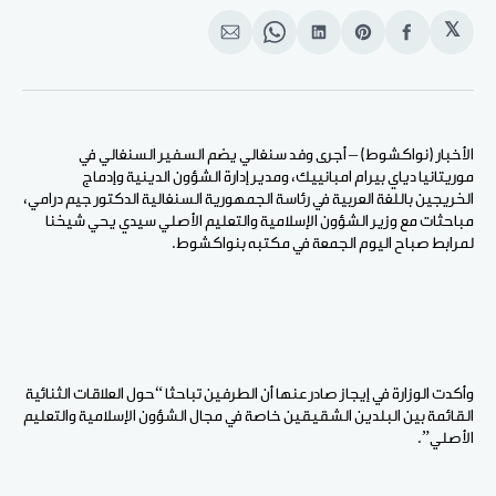
𝕏
انشر
Share
انشر
Share
انشر
على
on
على
on
على
الفيسبوك
Pinterest
لينكد
WhatsApp
الإيميل
إن
الأخبار (نواكشوط) – أجرى وفد سنغالي يضم السفير السنغالي في
موريتانيا دياي بيرام امبانييك، ومدير إدارة الشؤون الدينية وإدماج
الخريجين باللغة العربية في رئاسة الجمهورية السنغالية الدكتور جيم درامي،
مباحثات مع وزير الشؤون الإسلامية والتعليم الأصلي سيدي يحي شيخنا
لمرابط صباح اليوم الجمعة في مكتبه بنواكشوط.
وأكدت الوزارة في إيجاز صادر عنها أن الطرفين تباحثا “حول العلاقات الثنائية
القائمة بين البلدين الشقيقين خاصة في مجال الشؤون الإسلامية والتعليم
الأصلي”.