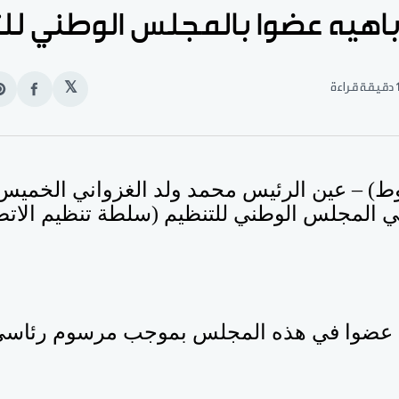
 باهيه عضوا بالمجلس الوطني لل
قيقة قراءة
𝕏
انشر
e
على
n
الفيس
t
وط) – عين الرئيس محمد ولد الغزواني الخميس
ي المجلس الوطني للتنظيم (سلطة تنظيم الاتص
ه عضوا في هذه المجلس بموجب مرسوم رئاسي