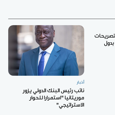
 تصريحات
بدول
أخبار
نائب رئيس البنك الدولي يزور
موريتانيا "استمرارا للحوار
الاستراتيجي"