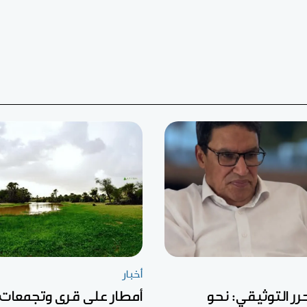
أخبار
رر التوثيقي: نحو
أمطار على قرى وتجمعات