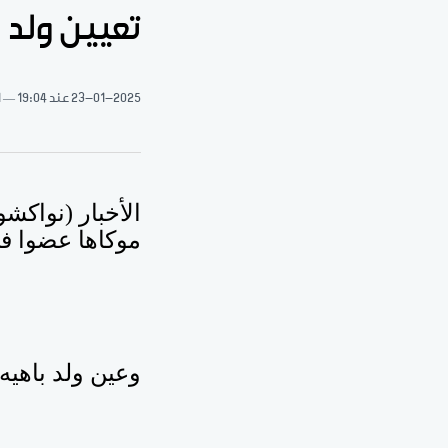
تعيين ولد
23-01-2025
عند 19:04
1 د
الأخبار (نواكش
موكاها عضوا ف
وعين ولد باهي