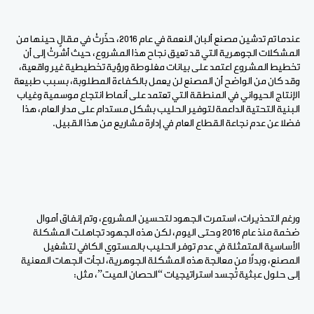
عندما تم تدشين مصنع ألبان النعمة في عام 2016، حذّرتُ في مقالٍ حينها من
المشكلات الجوهرية التي قد تعيق نجاح هذا المشروع، حيث أشرتُ إلى أن
تخطيط المشروع اعتمد على بيانات مغلوطة ورؤية تخطيطية غير واقعية،
وقد كان من الواضح أن المصنع لن يعمل بالكفاءة المطلوبة، بسبب طبيعة
الإنتاج الحيواني في المنطقة التي تعتمد على أنماط انتجاع موسمية وغياب
البنية التحتية الداعمة لتوفير الحليب بشكل مستدام على مدار العام، هذا
فضلا عن عدم نجاعة القطاع العام في إدارة مشاريع من هذا القبيل.
ورغم التحذيرات، استمرت الجهود لتحسين المشروع، وتم إنفاق أموال
ضخمة منذ عام 2016 وحتى اليوم، لكن هذه الجهود تجاهلت المشكلة
الأساسية المتمثلة في عدم توفر الحليب بالمستوي الكافي لتشغيل
المصنع، وبدلًا من معالجة هذه المشكلة الجوهرية، لجأت الجهات المعنية
إلى حلول عبثية تُجسد استراتيجيات “الحصان الميت”، مثل
: