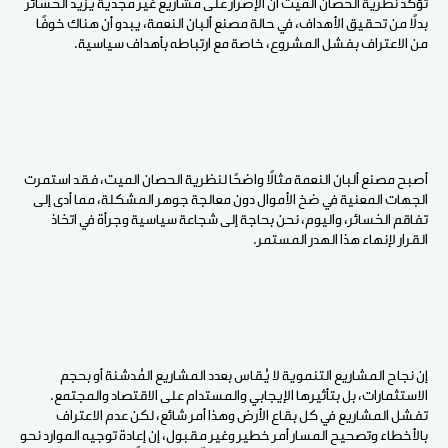
تؤكد نظرية الحصان الميت أن الإصرار على مشاريع غير مجدية يزيد الخسائر
بدلًا من تحقيق الأهداف، في حالة مصنع ألبان النعمة، يبدو أن هناك خوفًا
من الاعتراف بفشل المشروع، خاصة مع ارتباطه بأهداف سياسية
.
أصبح مصنع ألبان النعمة مثالًا واضحًا لنظرية الحصان الميت، فقد استمرت
الجهات المعنية في ضخ الأموال دون معالجة جوهر المشكلة، مما أدى إلى
تفاقم الخسائر، واليوم، نحن بحاجة إلى شجاعة سياسية وجرأة في اتخاذ
القرار لإنهاء هذا الهدر المستمر
.
إن نجاح المشاريع التنموية لا يُقاس بعدد المشاريع المُدشنة أو بحجم
الاستثمارات، بل بتأثيرها الإيجابي والمستدام على الاقتصاد والمجتمع.
تفشل المشاريع في كل بقاع الأرض وهذا أمر شائع، لكن عدم الاعتراف
بالأخطاء وتصحيح المسار أمر خطير وغير مقبول، إن إعادة توجيه الموارد نحو