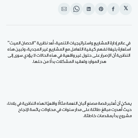
𝕏
انشر
Share
انشر
Share
انشر
على
on
على
on
على
الفيسبوك
Pinterest
لينكد
WhatsApp
الإيميل
إن
في عالم إدارة المشاريع واستراتيجيات التنمية، تُعد نظرية “الحصان الميت”
استعارة بليغة لفهم كيفية التعامل مع المشاريع غير المجدية، وتبين هذه
النظرية أن الإصرار على حلول غير واقعية في هذه الحالات لا يؤدي سوى إلى
هدر الموارد وتعقيد المشكلات بدلًا من حلها
.
يمكن أن تُعتبر قصة مصنع ألبان النعمة مثالًا واقعيًا لهذه النظرية في بلادنا،
حيث أُهدرت مبالغ طائلة على مدار سنوات في محاولات يائسة لإنجاح
مشروع بدأ بمقدمات خاطئة
.