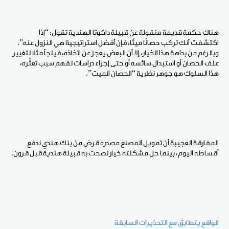
هناك حكمة قديمة منقولة عن قبيلة داكوتا الهندية تقول: “إذا
اكتشفت أنك تركب حصانًا ميتًا، فإن أفضل استراتيجية هي النزول عنه”.
وبالرغم من بداهة هذا الخيار، إلا أن البعض يعجز عن اتخاذه، فيلجأ مثلا لتغيير
علف الحصان أو استبدال سائسه أو حتى إجراء دراسات لفهم سبب تعثّره،
هذا السلوك هو جوهر نظرية “الحصان الميت”.
المفارقة العجيبة أن تمويل المصنع مصدره قرض من بنك هندي ندفع
أقساطه اليوم، بينما حل مشكلته خيار نصحت به قبيلة هندية قبل قرون.
الواقع يتطابق مع التحذيرات السابقة