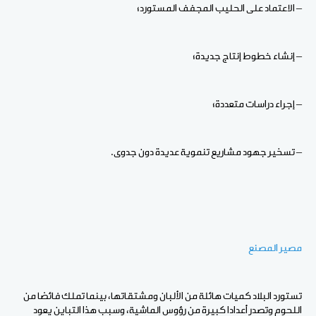
– الاعتماد على الحليب المجفف المستورد؛
– إنشاء خطوط إنتاج جديدة؛
– إجراء دراسات متعددة؛
– تسخير جهود مشاريع تنموية عديدة دون جدوى
.
مصير المصنع
تستورد البلاد كميات هائلة من الألبان ومشتقاتها، بينما تملك فائضا من
اللحوم وتصدر أعدادا كبيرة من رؤوس الماشية، وسبب هذا التباين يعود