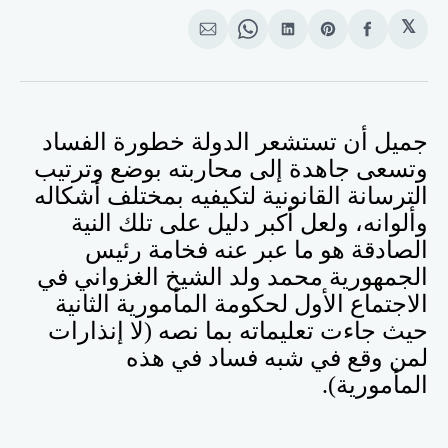
𝕏
انشر
Share
انشر
Share
انشر
على
on
على
on
على
الفيسبوك
Pinterest
لينكد
WhatsApp
الإيميل
إن
جميل أن تستشعر الدولة خطورة الفساد
وتسعى جاهدة إلى محاربته بوضع وترتيب
الترسانة القانونية لتكيفيه بمختلف أشكاله
وألوانه، ولعل أكبر دليل على تلك النية
الصادقة هو ما عبر عنه فخامة رئيس
الجمهورية محمد ولد الشيخ الغزواني في
الاجتماع الأول لحكومة المأمورية الثانية
حيث جاءت تعليماته بما نصه (لا إنذارات
لمن وقع في شبه فساد في هذه
المأمورية).