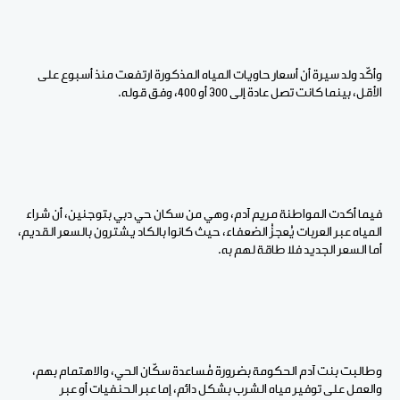
وأكّد ولد سيرة أن أسعار حاويات المياه المذكورة ارتفعت منذ أسبوع على
الأقل، بينما كانت تصل عادة إلى 300 أو 400، وفق قوله.
فيما أكدت المواطنة مريم آدم، وهي من سكان حي دبي بتوجنين، أن شراء
المياه عبر العربات يُعجزُ الضعفاء، حيث كانوا بالكاد يشترون بالسعر القديم،
أما السعر الجديد فلا طاقة لهم به.
وطالبت بنت آدم الحكومة بضرورة مُساعدة سكّان الحي، والاهتمام بهم،
والعمل على توفير مياه الشرب بشكل دائم، إما عبر الحنفيات أو عبر