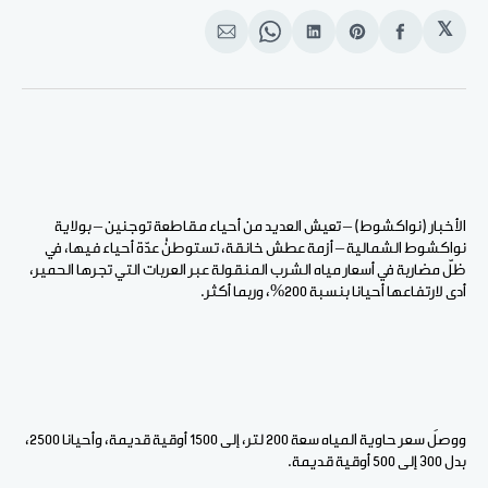
𝕏
انشر
Share
انشر
Share
انشر
على
on
على
on
على
الفيسبوك
Pinterest
لينكد
WhatsApp
الإيميل
إن
الأخبار (نواكشوط) – تعيش العديد من أحياء مقاطعة توجنين – بولاية
نواكشوط الشمالية – أزمة عطش خانقة، تستوطنُ عدّة أحياء فيها، في
ظلّ مضاربة في أسعار مياه الشرب المنقولة عبر العربات التي تجرها الحمير،
أدى لارتفاعها أحيانا بنسبة 200‎%، وربما أكثر.
ووصلَ سعر حاوية المياه سعة 200 لتر، إلى 1500 أوقية قديمة، وأحيانا 2500،
بدل 300 إلى 500 أوقية قديمة.