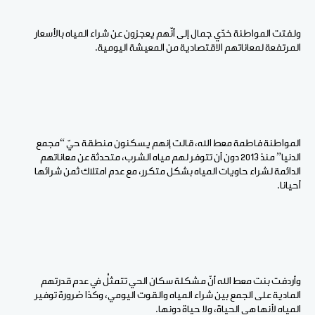
ولفتت المواطنة خدّي جمال إلى أنّهم يعجزون عن شراء المياه بالأسعار
المرتفعة لمعاناتهم الاقتصادية من المعيشة اليومية.
المواطنة فاطمة معط الله، قالت إنهم يسكنون منطقة حيّ “مجمع
الدنيا” منذ 2013 دون أن تتوفر لهم مياه الشرب، متحدثة عن معاناتهم
الدائمة لشراء حاويات المياه بشكل متكرر، مع عدم امتلاك ثمن شرائها
أحيانا.
وأردفت بنت معط الله أنّ مشكلة سكان الحي تتمثلُ في عدم قدرتهم
المادية على الجمع بين شراء المياه والقوت اليومي، وكذا ضرورة توفير
المياه لأنها هي الحياة، ولا حياة دونها.