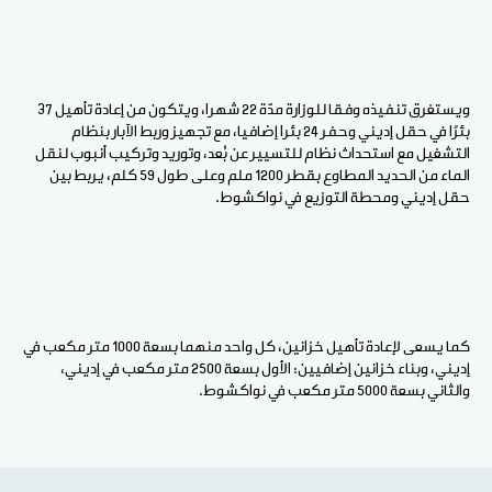
ويستغرق تنفيذه وفقا للوزارة مدّة 22 شهرا، ويتكون من إعادة تأهيل 37
بئرًا في حقل إديني وحفر 24 بئرا إضافيا، مع تجهيز وربط الآبار بنظام
التشغيل مع استحداث نظام للتسيير عن بُعد، وتوريد وتركيب أنبوب لنقل
الماء من الحديد المطاوع بقطر 1200 ملم وعلى طول 59 كلم، يربط بين
حقل إديني ومحطة التوزيع في نواكشوط.
كما يسعى لإعادة تأهيل خزانين، كل واحد منهما بسعة 1000 متر مكعب في
إديني، وبناء خزانين إضافيين: الأول بسعة 2500 متر مكعب في إديني،
والثاني بسعة 5000 متر مكعب في نواكشوط.