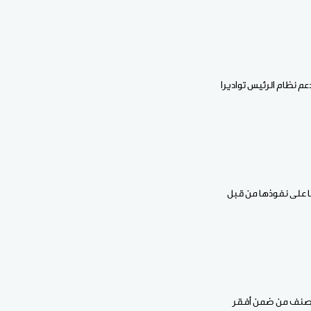
 رحب بوتين بالتعاون الأمني بين موسكو وبانغي، حيث توجد قوات روسية في البلاد منذ العام 2020 لدعم نظام الرئيس تواديرا
ا على نفوذها من قبل
رية، وهي تصنف من ضمن أفقر