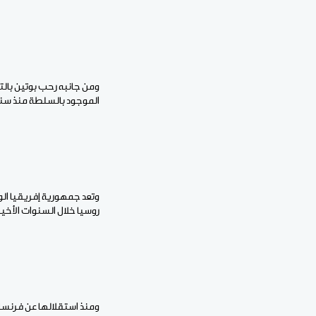
الموجود بالسلطة منذ سنة 2016، ويواجه مخاطر زعزعة الاستقرار من قبل جماعات م
وتعد جمهورية إفريقيا ال
روسيا خلال السنوات الأخير