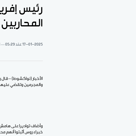
رئيس إفري
المحاربين
17-01-2025
عند 05:29
1 د
الأخبار (نواكشوط) – قال 
والمجرمين وتقضي عليهم”،
وأضاف تواديرا على هامش 
خبراء روس أثبتوا أنهم م