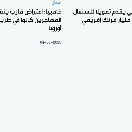
أخبار
لي يقدم تمويلا للسنغال
غامبيا: اعتراض قارب ين
المهاجرين كانوا في طري
أوروبا
04-08-2026