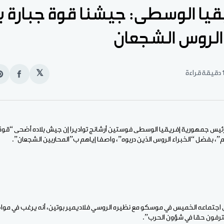
قيا الوسطى: جيشنا قوة جبارة
 الروس الشجعان
قيقة قراءة
𝕏
انشر
e
على
n
الفيس
t
رئيس جمهورية إفريقيا الوسطى فوستين أرشانج تواديرا إن جيش بلاده أضحى “قوة ج
 بفضل “الخبراء الروس الذين دربوه”، واصفا إياهم ب”المحاربين الشجعان”.
اجتماعه الخميس في موسكو مع نظيره الروسي فلاديمير بوتين، أنه يرغب في مواص
حترفون حقا في شؤون الحرب”.