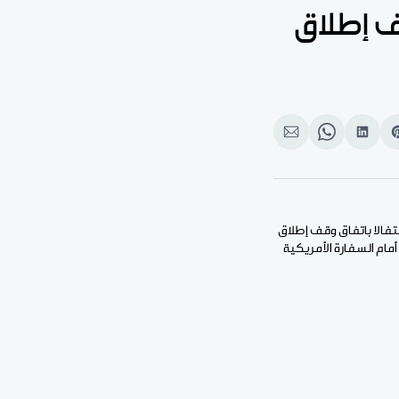
ف إطلاق
Shar
انشر
Share
انشر
o
على
on
على
بوك
Pinteres
لينكد
WhatsApp
الإيميل
إن
تفالا باتفاق وقف إطلاق
أمام السفارة الأمريكية