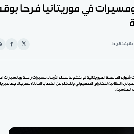
ومسيرات في موريتانيا فرحا بوق
ة
قراءة
𝕏
انشر
e
على
n
الفيس
t
 شوارع العاصمة الموريتانية نواكشوط مساء الأربعاء مسيرات راجلة وبالسيارات اح
لمبادرة الطلابية للاختراق الصهيوني وللدفاع عن القضايا العادلة مهرجانا جماهيريا 
المناسبة.