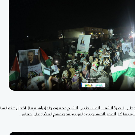
لوطني لنصرة الشعب الفلسطيني الشيخ محفوظ ولد إبراهيم فال أكد أن هذه السا
فيها كل القوى الصهيونية والغربية بعد زعمهم القضاء على حماس.