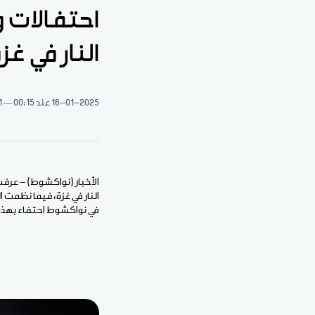
احتفالات 
النار في غز
16-01-2025
عند 00:15
1 دقيقة 
الأخبار (نواكشوط) – عرفت
النار في غزة، فيما نظمت ا
في نواكشوط احتفاء بهذه 