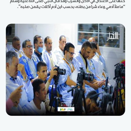
حثها على الاعتدال في الأكل والشرب وقد قال النبي صلى الله عليه وسلم
“ما ملأ آدمي وعاء شرا من بطنه، بحسب ابن آدم أكلات يقمن صلبه”.