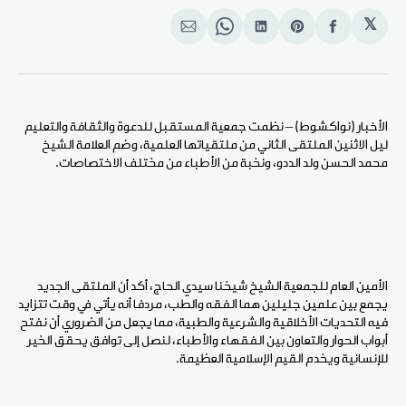
𝕏
انشر
Share
انشر
Share
انشر
على
on
على
on
على
الفيسبوك
Pinterest
لينكد
WhatsApp
الإيميل
إن
الأخبار (نواكشوط) – نظمت جمعية المستقبل للدعوة والثقافة والتعليم
ليل الاثنين الملتقى الثاني من ملتقياتها العلمية، وضم العلامة الشيخ
محمد الحسن ولد الددو، ونخبة من الأطباء من مختلف الاختصاصات.
الأمين العام للجمعية الشيخ شيخنا سيدي الحاج، أكد أن الملتقى الجديد
يجمع بين علمين جليلين هما الفقه والطب، مردفا أنه يأتي في وقت تتزايد
فيه التحديات الأخلاقية والشرعية والطبية، مما يجعل من الضروري أن نفتح
أبواب الحوار والتعاون بين الفقهاء والأطباء، لنصل إلى توافق يحقق الخير
للإنسانية ويخدم القيم الإسلامية العظيمة.