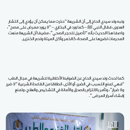
ونبه ولد سيدي الحاج إلى أن الشريعة “حذرت مما يمكن أن يؤدي إلى انتشار
العدوى، فقال النبي ﷺ – كما ورد في البخاري – “لا يورد ممرض على مصح”،
واصفا هذا الحديث بأنه “تأصيل للحجر الصحي”، مضيفا أن الشريعة منعت
المحرمات لضررها على الصحة، كالخمر وأكل الميتة ولحم الخنزير.
كما تحدث ولد سيدي الحاج عن الضوابط الأخلاقية للشريعة في مجال الطب
“فهي تمنع التسبب في الضرر، أو الأذى، انطلاقا من القاعدة الشرعية “لا ضرر
ولا ضرار”، وتأمر بالالتزام بالصدق والأمانة في التشخيص والعلاج، وتمنع
إفشاء أسرار المرضى”.