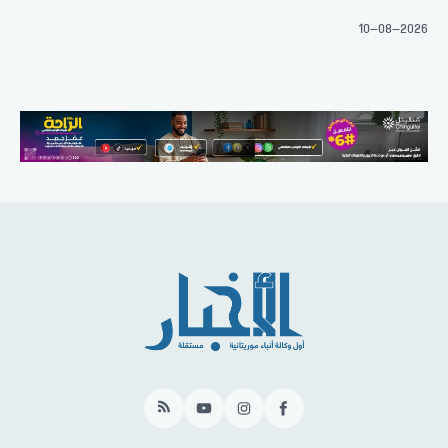
10-08-2026
RSS
YouTube
Instagram
Facebook