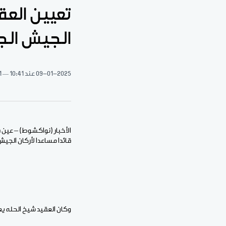
تعيين العق
الجيش الج
09-01-2025
عند 10:41
1 دقيقة 
الأخبار (نواكشوط) – عين ق
قائدا مساعدا لأركان الجيش
وكان العقيد شيخ الحله يع