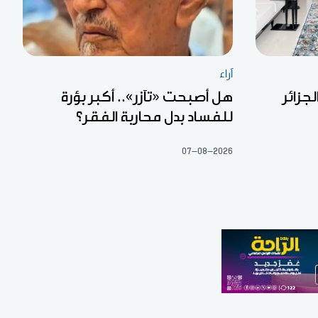
آراء
جزائر
هل أصبحت «تآزر».. أكبر بؤرة
للفساد بدل محاربة الفقر؟
07-08-2026