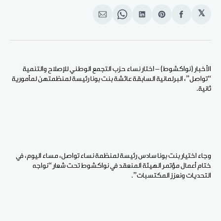
𝕏
انشر
Share
انشر
Share
انشر
على
on
على
on
على
الفيسبوك
Pinterest
لينكد
WhatsApp
الإيميل
إن
الأخبار (نواكشوط) – اختار نساء حزب التجمع الوطني للإصلاح والتنمية
“تواصل”، البرلمانية السابقة عائشة بنت بونا رئيسة لمنظمتهن لمأمورية
ثانية.
وجاء اختيار بنت بونا سادس رئيسة لمنظمة نساء تواصل، مساء اليوم، في
ختام أعمال مؤتمر الهيئة المنعقد في نواكشوط تحت شعار “نواجه
التحديات ونعزز المكتسبات”.