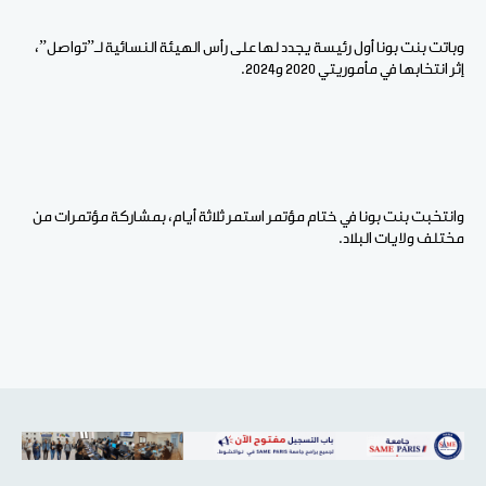
وباتت بنت بونا أول رئيسة يجدد لها على رأس الهيئة النسائية لـ”تواصل”،
إثر انتخابها في مأموريتي 2020 و2024.
وانتخبت بنت بونا في ختام مؤتمر استمر ثلاثة أيام، بمشاركة مؤتمرات من
مختلف ولايات البلاد.