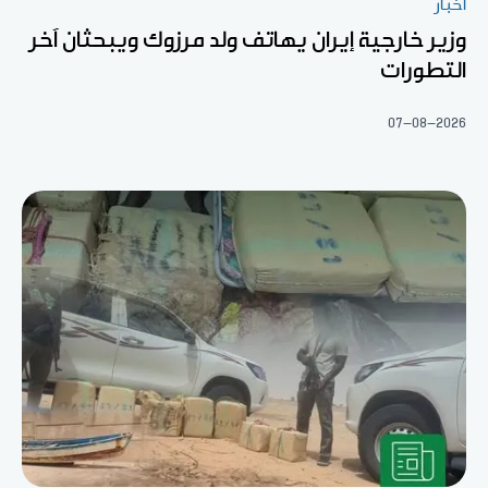
أخبار
وزير خارجية إيران يهاتف ولد مرزوك ويبحثان آخر
التطورات
07-08-2026