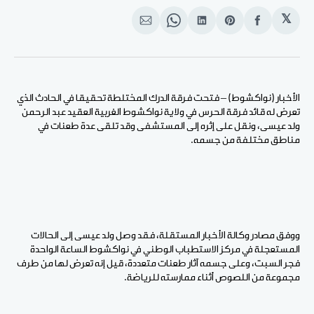
𝕏
انشر
Share
انشر
Share
انشر
على
on
على
on
على
الفيسبوك
Pinterest
لينكد
WhatsApp
الإيميل
إن
الأخبار (نواكشوط) – فتحت فرقة الدرك المختلطة تحقيقا في الحادث الذي
تعرض له قائد فرقة الحرس في ولاية نواكشوط الغربية العقيد عبد الرحمن
ولد عيسى، ونقل على إثره إلى المستشفى وقد تلقى عدة طعنات في
مناطق مختلفة من جسمه.
ووفق مصادر وكالة الأخبار المستقلة، فقد وصل ولد عيسى إلى الحالات
المستعجلة في مركز الاستطباب الوطني في نواكشوط الساعة الواحدة
فجر السبت، وعلى جسمه آثار طعنات متعددة، قيل إنه تعرض لها من طرف
مجموعة من اللصوص أثناء ممارسته للرياضة.