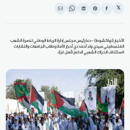
𝕏
انشر
Share
انشر
Share
انشر
على
on
على
on
على
الفيسبوك
Pinterest
لينكد
WhatsApp
الإيميل
إن
الأخبار (نواكشوط) – دعا رئيس مجلس إدارة الرباط الوطني لنصرة الشعب
الفلسطيني سيدي ولد أحمد دي أحرار الأمة وطلاب الجامعات والنقابات
لاستئناف الحراك الشعبي الداعم لأهل غزة.