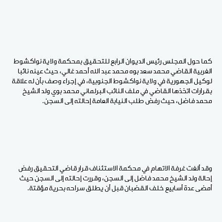
كما حول المجلس رئيس الديوان الرابع للتحقيق بمحكمة ولاية نواكشوط
الغربية القاضي محمد سعد بوه محمد عبد الله أحمد غالي، حيث عينه نائبا
لوكيل الجهورية في ولاية نواكشوط الجنوبية، في إجراء وصف بأن له علاقة
بقرارات اتخذها القاضي في ملف النائب البرلماني محمد بوي ولد الشيخ
محمد فاضل، حيث رفض طلب النيابة العامة إحالته إلى السجن.
وقد ألغت غرفة الاتهام في محكمة الاستئناف قرار قاضي التحقيق رفض
إحالة ولد الشيخ محمد فاضل إلى السجن، وقررت إحالته إلى السجن حيث
أمضى عدة أسابيع خلف القضبان قبل أن يطلق سراحه بحرية مؤقتة.