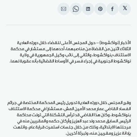
𝕏
انشر
Share
انشر
Share
انشر
على
on
على
on
على
الفيسبوك
Pinterest
لينكد
WhatsApp
الإيميل
إن
الأخبار (نواكشوط) – حول المجلس الأعلى للقضاء خلال دورته العادية
الثلاثاء اثنين من القضاة من مناصبهما، أحدهما إلى مستشار في محكمة
الاستئناف بنواكشوط، والثاني إلى نائب وكيل الجمهورية في ولاية
نواكشوط الجنوبية في إجراء فسر في الأوساط القضائية بأنه عقوبة لهما.
وقرر المجلس خلال دورته العادية تحويل رئيس المحكمة المختصة في جرائم
الفساد القاضي عمار محمد الأمين المش، مستشارا في محكمة الاستئناف
بنواكشوط، وكان هذا القاضي قد ترأس التشكلة التي تولت محاكمة
الرئيس السابق محمد ولد عبد العزيز وأركان حكمه والمقربين منه في
مرحلتها الابتدائية، وذلك من خلال جلسات استمرت قرابة عام، وانتهت
بإدانة عزيز ومقربين منه، وتبرئة آخرين.