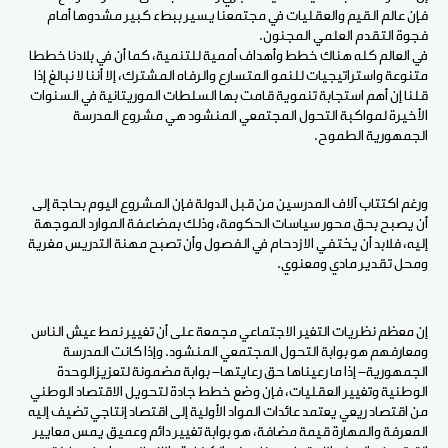
فإن عالم القيم والعقليات في مجتمعنا يسير ببطء كبير مشدوها أمام
فجوة التقدم العلمي المجنون.
في العالم كله هناك خطط وأهداف أممية للتنمية، كما أن في بلادنا خططا
متنوعة واستراتيجيات للنمو المتسارع والرفاه المشترك، إلا أننا لا نبالغ إذا
قلنا إن أهم استجابة تنموية قامت بها السلطات الموريتانية في السنوات
الأخيرة لمواكبة التحول المجتمعي المنشود هي مشروع المدرسة
الجمهورية الطموح.
ورغم اكتتاب آلاف المدرسين من قبل الدولة فإن المشروع اليوم بحاجة إلى
أن يصبح بحق محور سياسات الحكومة، وذلك بمضاعفة الموارد الموجهة
إليه، فلابد أن يختفي الازدحام في الفصول وأن تصبح مهنة التدريس مغرية
ومحل تقدير مادي ومعنوي.
إن معظم نظريات التغير الاجتماعي مجمعة على أن تغيير نمط عيش الناس
ومعارفهم هو بوابة التحول المجتمعي المنشود. وإذا كانت المدرسة
الجمهورية- إذا ما رعيناها حق رعايتها- بوابة مضمونة لتعزيزالوحدة
الوطنية وتغيير العقليات، فإن وضع خطط جادة لتحويل الاقتصاد الوطني
من اقتصاد ريعي يعتمد عائدات المواد الأولية إلى اقتصاد إنتاجي تضيف إليه
المعرفة والمهارة قيمة مضافة، هو بوابة تغيير دائم وعميق يمس معايير