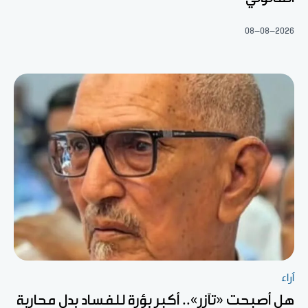
08-08-2026
آراء
هل أصبحت «تآزر».. أكبر بؤرة للفساد بدل محاربة