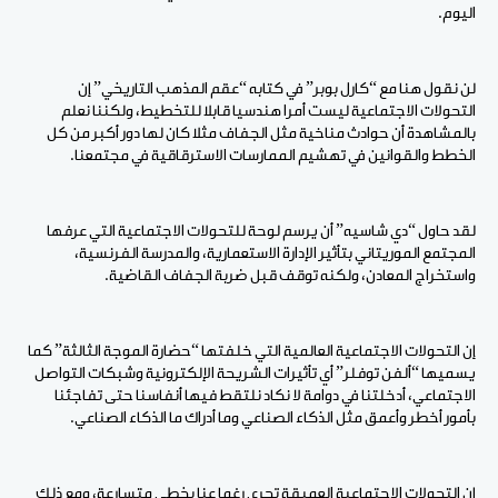
اليوم.
لن نقول هنا مع “كارل بوبر” في كتابه “عقم المذهب التاريخي” إن
التحولات الاجتماعية ليست أمرا هندسيا قابلا للتخطيط، ولكننا نعلم
بالمشاهدة أن حوادث مناخية مثل الجفاف مثلا كان لها دور أكبر من كل
الخطط والقوانين في تهشيم الممارسات الاسترقاقية في مجتمعنا.
لقد حاول “دي شاسيه” أن يرسم لوحة للتحولات الاجتماعية التي عرفها
المجتمع الموريتاني بتأثير الإدارة الاستعمارية، والمدرسة الفرنسية،
واستخراج المعادن، ولكنه توقف قبل ضربة الجفاف القاضية.
إن التحولات الاجتماعية العالمية التي خلفتها “حضارة الموجة الثالثة” كما
يسميها “ألفن توفلر” أي تأثيرات الشريحة الإلكترونية وشبكات التواصل
الاجتماعي، أدخلتنا في دوامة لا نكاد نلتقط فيها أنفاسنا حتى تفاجئنا
بأمور أخطر وأعمق مثل الذكاء الصناعي وما أدراك ما الذكاء الصناعي.
إن التحولات الاجتماعية العميقة تجري رغما عنا بخطى متسارعة، ومع ذلك