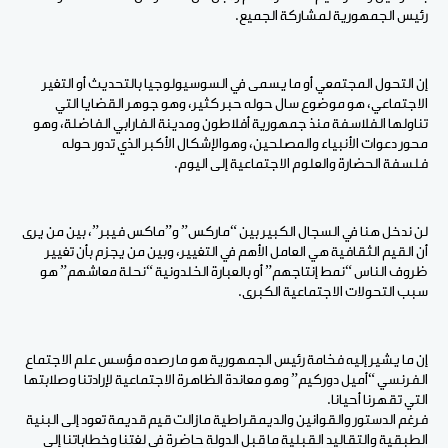
رئيس الجمهورية لمشاركة الجميع.
إن التحول المجتمعي أو ما يسمى في السوسيولوجيا بالتحديث أو التغير
الاجتماعي، هو موضوع سال حوله حبر كثير، وهو جوهر القضايا التي
تناولها الفلاسفة منذ جمهورية أفلاطون ومدينة الفارابي الفاضلة، وهو
محور دعوات الأنبياء والمصلحين، وهوالإشكال الأكبر الذي تدور حوله
فلسفة الحضارة والعلوم الاجتماعية إلى اليوم.
لن ندخل هنا في السجال الكبير بين “ماركس” و”ماكس فيبر”، بين من يرى
أن القيم الثقافية هي العامل الأهم في التغيير، وبين من يجزم بأن تغيير
ظروف الناس “نمط إنتاجهم” أو بالعبارة الخلدونية “نحلة معاشهم” هو
سبب التحولات الاجتماعية الكبرى.
إن ما يشير إليه فخامة رئيس الجمهورية هو ما رصده مؤسس علم الاجتماع
الفرنسي “أميل دوركيم” وهو معاندة الظاهرة الاجتماعية لإرادتنا وصلابتها
التي تقهرنا أحيانا.
فرغم الدستور والقوانين والديمقراطية مازالت قيم قديمة تعود إلى البنية
الطبقية والتقاليد القبلية ما قبل الدولة حاضرة في لغتنا وخطاباتنا إلى