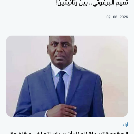
تميم البرغوثي.. بين رثائيتين!
07-08-2026
آراء