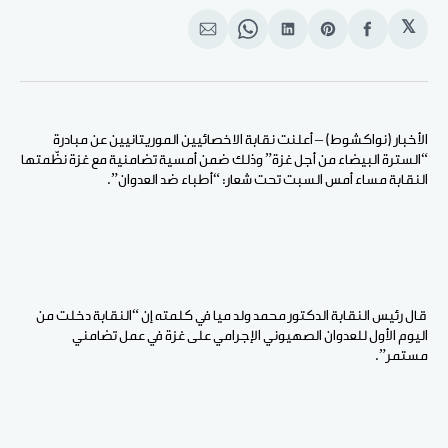
𝕏
انشر
Share
انشر
Share
انشر
على
on
على
on
على
الفيسبوك
Pinterest
لينكد
WhatsApp
الإيميل
إن
الأخبار (نواكشوط) – أعلنت نقابة الاخصائيين الموريتانيين عن مبادرة
“السترة البيضاء من أجل غزة” وذلك ضمن أمسية تضامنية مع غزة نظّمتها
النقابة مساء أمس السبت تحت شعار: “أطباء ضد العدوان”.
قال رئيس النقابة الدكتور محمد ولد ميا في كلمته إن “النقابة دخلت من
اليوم الأول للعدوان الصهيوني الإجرامي على غزة في عمل تضامني
مستمر”.