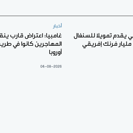
أخبار
لي يقدم تمويلا للسنغال
غامبيا: اعتراض قارب ين
المهاجرين كانوا في طري
أوروبا
04-08-2026