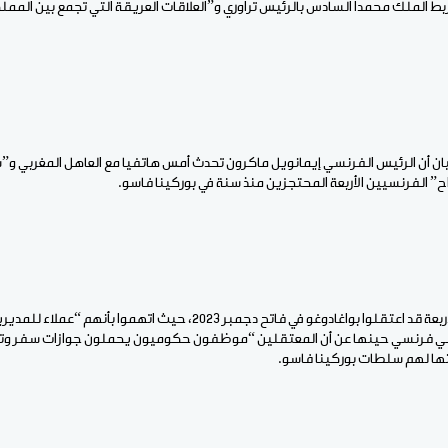
تربط الملك محمدا السادس بالرئيس تراوري و”العلاقات العريقة التي تجمع بين المم
يان أن الرئيس الفرنسي إيمانويل ماكرون تحدث أمس هاتفيا مع العاهل المغربي و
 الفرنسيين الأربعة المحتجزين منذ سنة في بوركينا فاسو.
وكان هؤلاء الفرنسيون الأربعة قد اعتقلوا بواغادوغو في فاتح دجمبر 2023، حيث 
ي فرنسي حينها عن أن المعتقلين “موظفون حكوميون يحملون جوازات سفر وتأ
تها لهم سلطات بوركينا فاسو.