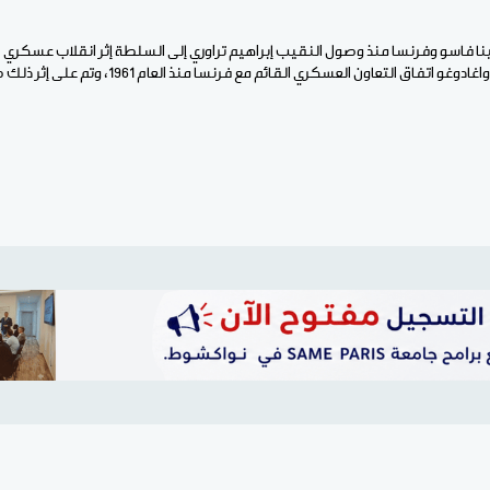
مارس 2023 ألغت سلطات واغادوغو اتفاق التعاون العسكري