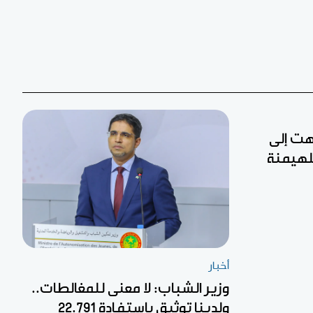
تهت إلى
لهيمنة
أخبار
وزير الشباب: لا معنى للمغالطات..
ولدينا توثيق باستفادة 22.791