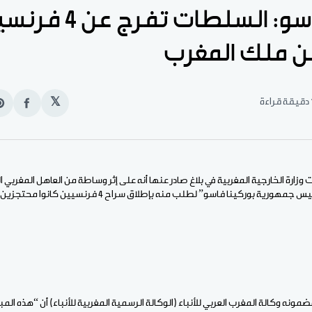
بوركينا فاسو: السلطات تفرج 
ن ملك المغرب
قراءة
𝕏
انشر
e
على
n
الفيس
t
 وزارة الخارجية المغربية في بلاغ صادر عنها أنه على إثر وساطة من العاهل المغرب
“استجاب إبراهيم تراوري رئيس جمهورية بوركينا فاسو” لطلب منه بإطلاق
مونه وكالة المغرب العربي للأنباء (الوكالة الرسمية المغربية للأنباء) أن “هذه الم