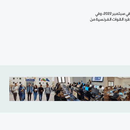
وتوترت العلاقات بين بوركينا فاسو وفرنسا منذ وصول النقيب إبراهيم تراوري إلى السلطة إثر انقلاب عسكري في سبتمبر 2022، وفي
 القائم مع فرنسا منذ العام 1961، وتم على إثر ذلك طرد القوات الفرنسية من