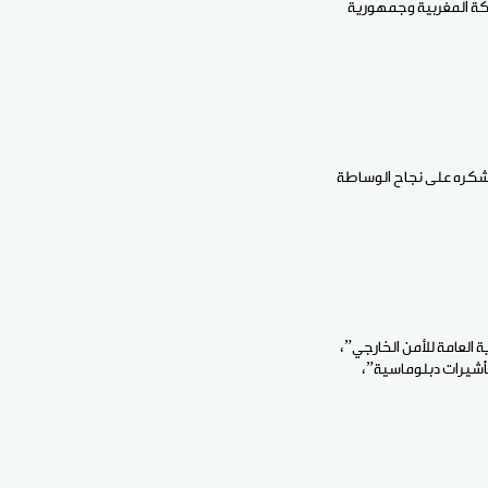
لكة المغربية وجمهورية
”شكره على نجاح الوساطة
اتهموا بأنهم “عملاء للمديرية العامة للأمن الخارجي”،
شيرات دبلوماسية”،