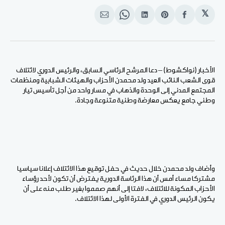
𝕏
انشر
Share
انشر
Share
انشر
على
on
على
on
على
الفيسبوك
Pinterest
لينكد
WhatsApp
الإيميل
إن
الأخبار (نواكشوط) – دعا المرشح الرئاسي السابق، والرئيس الدوري لائتلاف
قوى الشعب النائب العيد ولد محمدن الأحزاب والهيئات الشبابية ومنظمات
المجتمع المدني إلى الوحدة والذهاب في مسار واحد من أجل تأسيس تيار
وطني جامع يعكس معارضة وطنية متنوعة وجادة.
وأضاف ولد محمدن خلال حديث في حفل توقيع هذا الائتلاف إعلانا سياسيا
مشتركا مساء أمس أن هذا الرئاسة الدورية يفترض أن تكون لأحد رؤساء
الأحزاب المكونة للائتلاف، لافتا إلى أنهم صمموا بغير طلب منه على أن
يكون الرئيس الدوري في الفترة الأولى لهذا الائتلاف.