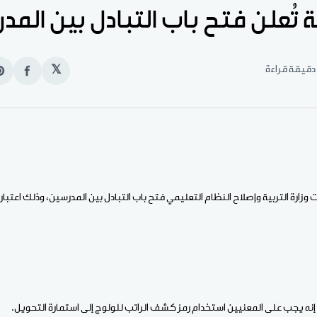
ية تُعلن فتح باب التبادل بين الم
𝕏
انشر
e
على
n
الفيس
t
ا إنه يجب على المعنيين استخدام رمز كشف الراتب للولوج إلى استمارة التحويل.