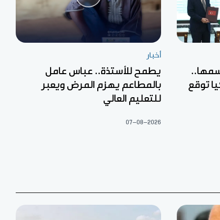
أخبار
مها..
يطمح للأستذة.. عباس عامل
ا توقع
بالمطاعم يهزم المرض ويعبر
للتعليم العالي
07-08-2026