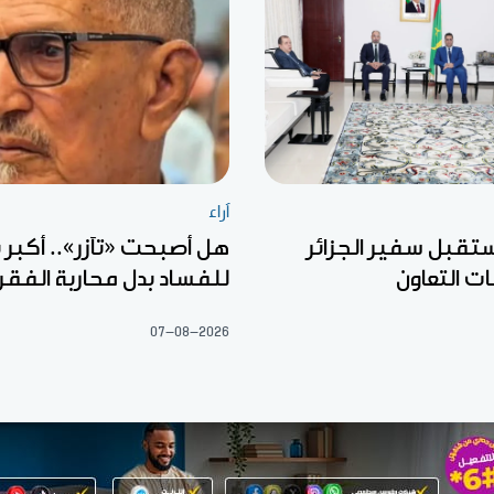
آراء
ستقبل سفير الجزائر
هل أصبحت «تآزر».. أكبر ب
ت التعاون
للفساد بدل محاربة الفقر
07-08-2026