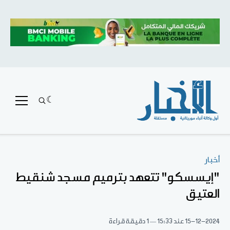
أخبار
"إيسسكو" تتعهد بترميم مسجد شنقيط
العتيق
15-12-2024
عند 15:33
1 دقيقة قراءة