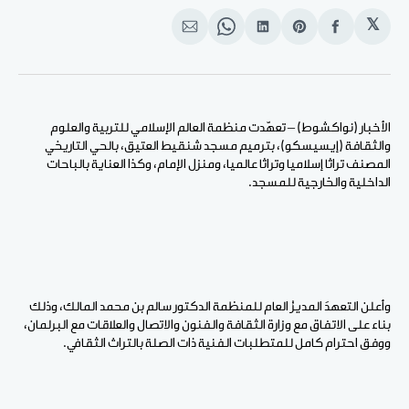
𝕏
انشر
Share
انشر
Share
انشر
على
on
على
on
على
الفيسبوك
Pinterest
لينكد
WhatsApp
الإيميل
إن
الأخبار (نواكشوط) – تعهّدت منظمة العالم الإسلامي للتربية والعلوم
والثقافة (إيسيسكو)، بترميم مسجد شنقيط العتيق، بالحي التاريخي
المصنف تراثا إسلاميا وتراثا عالميا، ومنزل الإمام، وكذا العناية بالباحات
الداخلية والخارجية للمسجد.
وأعلن التعهدَ المديرُ العام للمنظمة الدكتور سالم بن محمد المالك، وذلك
بناء على الاتفاق مع وزارة الثقافة والفنون والاتصال والعلاقات مع البرلمان،
ووفق احترام كامل للمتطلبات الفنية ذات الصلة بالتراث الثقافي.