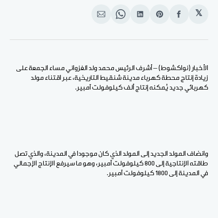
𝕏
انشر
Share
انشر
Share
انشر
على
on
على
on
على
الفيسبوك
Pinterest
لينكد
WhatsApp
الإيميل
إن
الأخبار (نواكشوط) – أشرف الرئيس محمد ولد الغزواني مساء الجمعة على
زيادة إنتاج محطة كهرباء مدينة شنقيط التاريخية، عبر اقتناء مولد
كهربائي جديد يُمكنه إنتاج ألف كيلوفولت آمبير.
وانضاف المولد الجديد إلى المولد الذي كان موجودا في المدينة، والذي تصل
طاقته الإنتاجية إلى 800 كيلوفولت آمبير، وهو ما سيرفع الإنتاج الإجمالي
في المدينة إلى 1800 كيلوفولت آمبير.