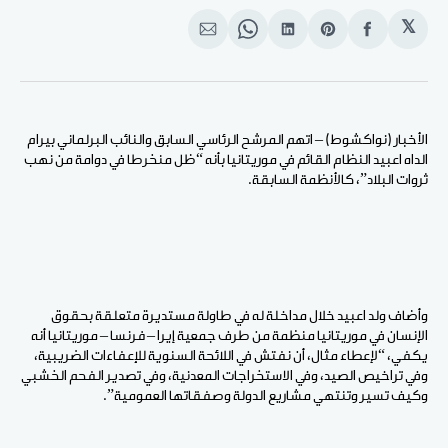
𝕏
انشر
Share
انشر
Share
انشر
على
on
على
on
على
الفيسبوك
Pinterest
لينكد
WhatsApp
الإيميل
إن
الأخبار (نواكشوط) – اتهم المرشح الرئاسي السابق والنائب البرلماني بيرام
الداه اعبيد النظام القائم في موريتانيا بأنه “ظل منخرطا في دوامة من نهب
ثروات البلاد”، كالأنظمة السابقة.
وأضاف ولد اعبيد خلال مداخلة له في طاولة مستديرة متعلقة بحقوق
الإنسان في موريتانيا منظمة من طرف جمعية إيرا – فرنسا – موريتانيا أنه
يكفي، “لإعطاء مثال، أن نفتش في اللائحة السنوية للإعفاءات الضريبية،
وفي تراخيص الصيد، وفي الاستخراجات المعدنية، وفي تصدير الفحم الخشبي
وكيف تسير وتنتهي مشاريع الدولة وصفقاتها العمومية”.