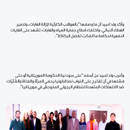
وأكد ولد اعبيد أن ما وصفها “بالعواقب الكارثية لإزالة الغابات، وتدمير
الغطاء النباتي، واختفاء قطاع حماية المياه والغابات، تشهد على الغايات
النفعية لحكامة ما انفكت تفضل الركاكة”.
وأعرب ولد اعبيد عن أسفه “على سوء نية الحكومة الموريتانية أو حتى
فشلها في أن تقترح على النواب نصا قانونيا يحمي المرأة والفتاة والفُتَيّات
ضد الانتهاكات المتعددة للنظام الرجولي المتوحش في موريتانيا”.