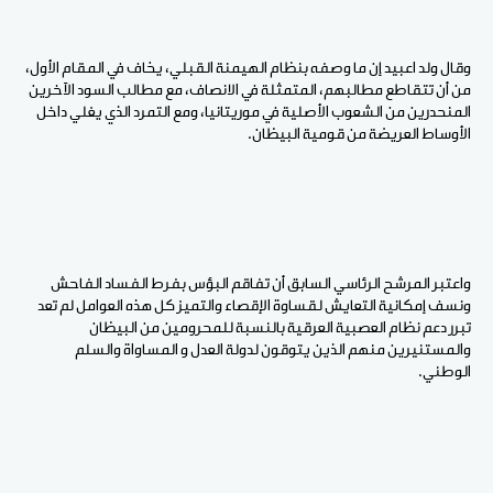
وقال ولد اعبيد إن ما وصفه بنظام الهيمنة القبلي، يخاف في المقام الأول،
من أن تتقاطع مطالبهم، المتمثلة في الانصاف، مع مطالب السود الآخرين
المنحدرين من الشعوب الأصلية في موريتانيا، ومع التمرد الذي يغلي داخل
الأوساط العريضة من قومية البيظان.
واعتبر المرشح الرئاسي السابق أن تفاقم البؤس بفرط الفساد الفاحش
ونسف إمكانية التعايش لقساوة الإقصاء والتميز كل هذه العوامل لم تعد
تبرر دعم نظام العصبية العرقية بالنسبة للمحرومين من البيظان
والمستنيرين منهم الذين يتوقون لدولة العدل و المساواة والسلم
الوطني.