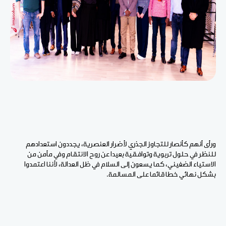
ورأى أنهم كأنصار للتجاوز الجذري لأضرار العنصرية، يجددون استعدادهم
للنظر في حلول تربوية وتوافقية بعيدا عن روح الانتقام وفي مأمن من
الاستياء الضغيني، كما يسعون إلى السلام في ظل العدالة، لأننا اعتمدوا
بشكل نهائي خطا قائما على المسالمة.