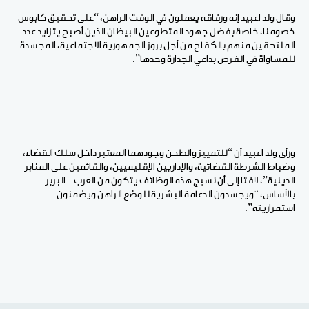
وقال ولد اعبيد إنه ورفاقه يعملون في الوقت الراهن، “على تحقيق كابوس
خصومنا، خاصة بفضل جهود المتطوعين البيظان الذين أصبح يتزايد عدد
الملتحقين منهم بالكفاح من أجل بروز الجمهورية الاجتماعية، المجسدة
للمساواة في الفرص بداعي الجدارة وحدها”.
ورأى ولد اعبيد أن “للتمييز والطحن وجودهما المعتبر داخل سلك القضاء،
وضباط الشرطة القضائية، والإداريين الإقليميين، والقائمين على المنابر
الدينية”، لافتا إلى أن نسيج هذه الوظائف يتكون من العرب – البربر
بالأساس، “ويجسدون الدعامة البشرية للوضع الراهن ويضمنون
استمراريته”.