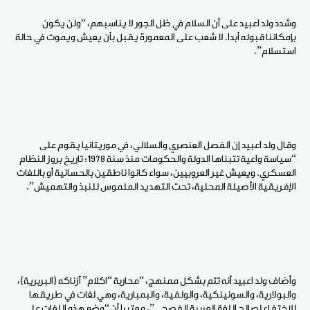
وشدد ولد اعبيد على أن السلام في ظل الجور لا يناسبهم، “ولن يكون
بإمكاننا قبوله أبدا. لا شعب على المعمورة يقبل بأن يعيش ويموت في حالة
استسلام”.
وقال ولد اعبيد إن الفصل العنصري والسلالي، في موريتانيا يقوم على
“سياسة واعية تتبناها الدولة والحكومات منذ سنة 1978: تاريخ بروز النظام
العسكري. ويعيش غير العروبيين، سواء كانوا ناطقين بالحسانية أو باللغات
الإفريقية الأصيلة المحلية، تحت التهديد الملموس للنبذ والتهميش”.
وأضاف ولد اعبيد أنه تتم بشكل ممنهج، “محاربة “اكلام” آزناكه (البربرية)،
والبولارية، والسونينكية، والولفية، والبمبارية، وهي لغات في طريقها
للاختفاء لصالح اللغة العربية الفصحى”، معتبرا أن “وضع هذه اللغات على