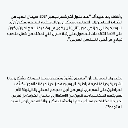
وأضاف ولد اعبيد أنه “عند حلول آخر شهر دجمبر 2024، سيحال العديد من
الضباط السامين إلى التقاعد، وسيكون من الوحشية العنيفة بمكان أن أي
أسود (حرطاني أو زنجي موريتاني) لن يكون في وضعية تسمح له بأن يكون
على لائحة التقدمات للحصول على رتبة جنرال التي تمكنه من شغل منصب
قيادي في أعلى التسلسل الهرمي”.
وشدد ولد اعبيد على أن “منطق مَعْيَرة وضغط وضبط الهويات يشكل رهانا
لشرعية بديلة للديمقراطية. اليوم، وبفضل دينامية آلة العجن، صُنّف
الحراطين على أنهم عرب ليس من أجل دمجهم الفعلي بالكينونة الأم
لهويتهم المكتسبة بعد قرون من الاستغلال وامتهان الكرامة بل لغرض
تحييد الإمكانات ديمغرافيتهم الواعدة بالتمكين والخلافة في أرض السبة
المتجددة”.