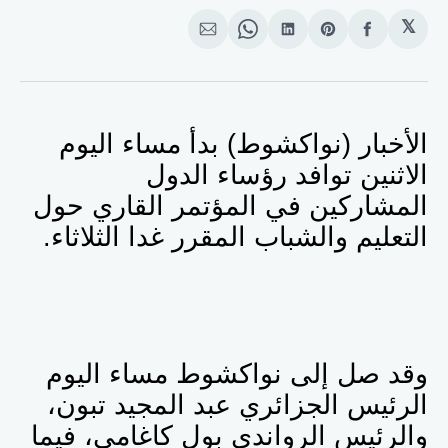
𝕏
انشر
Share
انشر
Share
انشر
على
on
على
on
على
الفيسبوك
Pinterest
لينكد
WhatsApp
الإيميل
إن
الأخبار (نواكشوط) بدأ مساء اليوم
الاثنين توافد رؤساء الدول
المشاركين في المؤتمر القاري حول
التعليم والشباب المقرر غدا الثلاثاء.
وقد صل إلى نواكشوط مساء اليوم
الرئيس الجزائري عبد المجيد تبون،
والرئيس الرواندي بول كاغامي، فيما