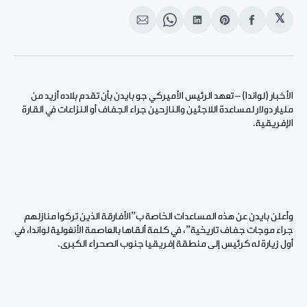
𝕏
انشر
Share
انشر
Share
انشر
على
on
على
on
على
الفيسبوك
Pinterest
لينكد
WhatsApp
الإيميل
إن
الأخبار (لواندا) – تعهد الرئيس الأميركي جو بايدن بأن تقدم بلاده أزيد من
مليار دولار لمساعدة اللاجئين والنازحين جراء الجفاف أو النزاعات في القارة
الإفريقية.
وأعلن بايدن عن هذه المساعدات الخاصة ب”الأفارقة الذين تركوا منازلهم
جراء موجات جفاف تاريخية”، في كلمة ألقاها بالعاصمة الأنغولية لواندا، في
أول زيارة له كرئيس إلى منطقة إفريقيا جنوب الصحراء الكبرى.