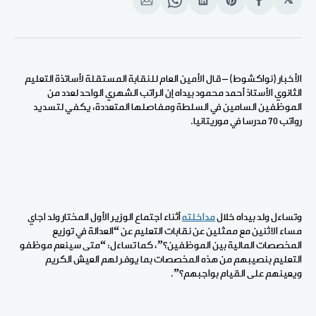
𝕏
انشر
Share
انشر
Share
انشر
على
on
على
on
على
الفيسبوك
Pinterest
لينكد
WhatsApp
الإيميل
إن
الأخبار (نواكشوط) – قال الأمين العام للنقابة المستقلة لأساتذة التعليم
الثانوي الأستاذ أحمد محمود بيداه إن الراتب الشهري الواحد لعدد من
الموظفين السامين في السلطة ومفاصلها المتعددة، يكفي لتسديد
رواتب 70 مدرسا في موريتانيا.
وتساءل ولد بيداه خلال
مداخلته
أثناء اجتماع الوزير الأول المختار ولد اجاي
مساء الاثنين مع ممثلين عن نقابات التعليم عن “العدالة في توزيع
المخصصات المالية بين الموظفين؟”، كما تساءل: “متى سينعم موظفو
التعليم بنصيبهم من هذه المخصصات بما يوفر لهم العيش الكريم
ويعينهم على القيام بواجبهم؟”.