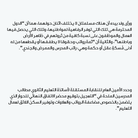
ورأى ولد بيده أن هناك مسلمتان لا يختلف اثنان حولهما، هما أن “الدول
المحترمة هي تلك التي توفر الرفاهية لمواطنيها، وتلك التي يحصل فيها
العمال والموظفون على نسبة كافية من ثروتهم في ظاهر الأرض
وباطنها”، والثانية أن “ثمة رواتب وحقوقا لا يطففها أو يقطعها من له
أدنى مُسكةِ عقل أو حكمة وهي: راتب المدرس والممرض والجندي”.
وحدد الأمين العام للنقابة المستقلة لأساتذة التعليم الثانوي مطالب
المدرسين الملحة في “التعجيل بتوقيع محضر الاتفاق النهائي للحوار الذي
يتضمن بالخصوص مضاعفة الرواتب والعلاوات وتوفير السكن اللائق لعمال
التعليم”.