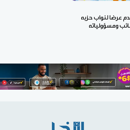
قدم عرضا لنواب حزبه
نائب ومسؤولياته