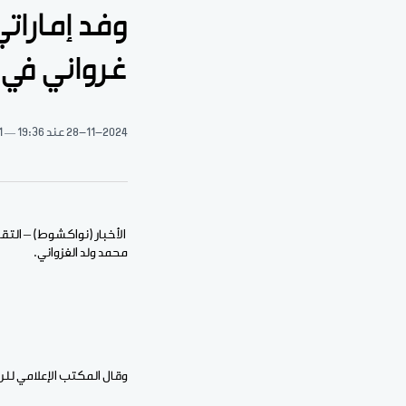
وفد إماراتي
غرواني في
28-11-2024
عند 19:36
1 دقيقة 
الأخبار (نواكشوط) – التق
محمد ولد الغزواني.
وقال المكتب الإعلامي للرئ