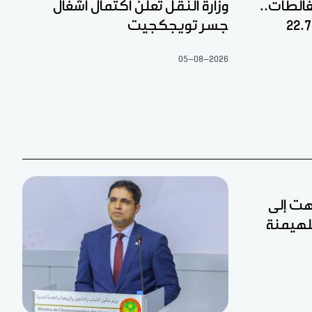
غالطات..
وزارة النقل تعلن اكتمال أشغال
جسر تويجكجيت
05-08-2026
تهت إلى
لهيمنة