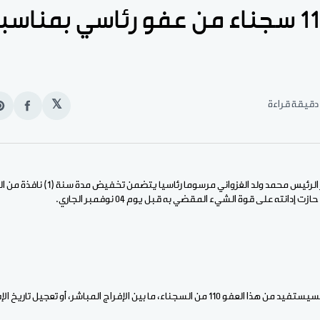
استفادة 110 سجناء من عفو رئاسي بمنا
𝕏
انشر
e
على
n
الفيس
t
الأخبار (نواكشوط) – أصدر الرئيس محمد ولد ال
إدانته على قوة الشيء المقضي به قبل يوم 04 نوفمبر الجاري.
ما بين الإفراج المباشر، أو تعجيل تاريخ الإفراج بسنة كاملة.