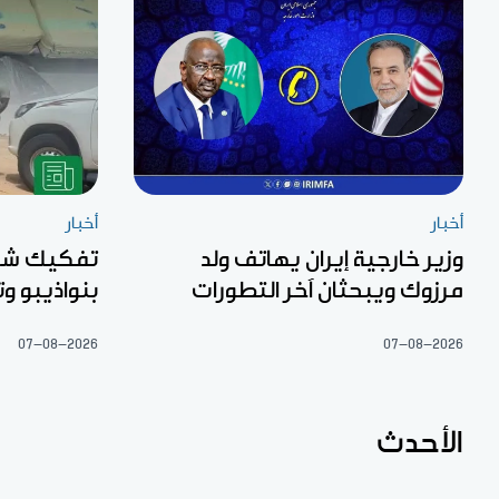
أخبار
أخبار
وزير خارجية إيران يهاتف ولد
تفكيك شبك
مرزوك ويبحثان آخر التطورات
بنواذيبو 
07-08-2026
07-08-2026
الأحدث