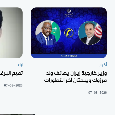
أخبار
آراء
وزير خارجية إيران يهاتف ولد
تميم البرغو
مرزوك ويبحثان آخر التطورات
07-08-2026
07-08-2026