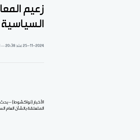
زعيم المعار
السياسية 
25-11-2024
عند 20:38
1 د
الأخبار (نواكشوط) – بحث زع
المتعلقة بالشأن العام ال