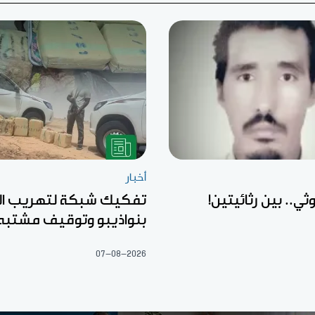
أخبار
ثي.. بين رثائيتين!
تفكيك شبكة لتهريب ال
بنواذيبو وتوقيف مشتبه
07-08-2026