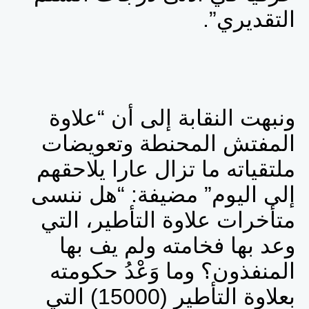
التقديري”.
ونبهت النقابة إلى أن “علاوة
المفتش المحنطة وتعويضات
ملتقياته ما تزال عارا يلاحقهم
إلى اليوم” مضيفة: “هل ننسى
متأخرات علاوة التأطير، التي
وعد بها فخامته ولم يف بها
المنفذون؟ وما وَعْدُ حكومته
بعلاوة التأطير (15000) التي