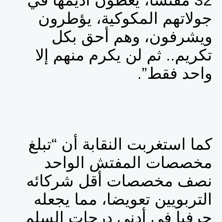
32 مفتشا، يغطون أديمها في
جولاتهم المكوكية، يؤطرون
ويشرفون، وهم أحق بكل
تكريم.. ثم لن يكرم منهم إلا
واحد فقط”.
كما استغربت النقابة أن “تبلغ
مخصصات المفتش الواحد
نصف مخصصات أقل شركائه
التربويين تعويضا، مما يجعله
حرفيا في أدنى درجات السلم