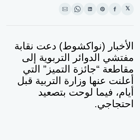
𝕏
انشر
Share
انشر
Share
انشر
على
on
على
on
على
الفيسبوك
Pinterest
لينكد
WhatsApp
الإيميل
إن
الأخبار (نواكشوط) دعت نقابة
مفتشي الدوائر التربوية إلى
مقاطعة “جائزة التميز” التي
أعلنت عنها وزارة التربية قبل
أيام، فيما لوحت بتصعيد
احتجاجي.