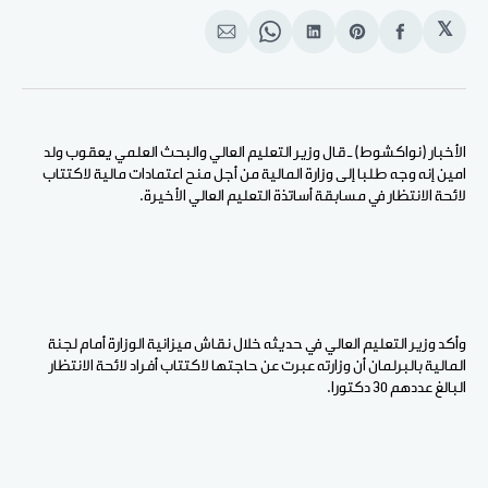
𝕏
انشر
Share
انشر
Share
انشر
على
on
على
on
على
الفيسبوك
Pinterest
لينكد
WhatsApp
الإيميل
إن
الأخبار (نواكشوط) ـ قال وزير التعليم العالي والبحث العلمي يعقوب ولد
امين إنه وجه طلبا إلى وزارة المالية من أجل منح اعتمادات مالية لاكتتاب
لائحة الانتظار في مسابقة أساتذة التعليم العالي الأخيرة.
وأكد وزير التعليم العالي في حديثه خلال نقاش ميزانية الوزارة أمام لجنة
المالية بالبرلمان أن وزارته عبرت عن حاجتها لاكتتاب أفراد لائحة الانتظار
البالغ عددهم 30 دكتورا.