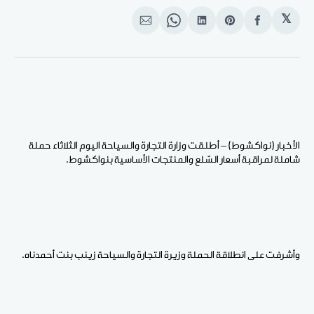
𝕏
انشر
Share
انشر
Share
انشر
على
on
على
on
على
الفيسبوك
Pinterest
لينكد
WhatsApp
الإيميل
إن
الأخبار (نواكشوط) – أطلقت وزارة التجارة والسياحة اليوم الثلاثاء حملة
شاملة لمراقبة أسعار السّلع والمنتجات الأساسية بنواكشوط.
وأشرفت على انطلاقة الحملة وزيرة التجارة والسياحة زينب بنت أحمدناه.