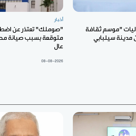
أخبار
ليات "موسم ثقافة
"صوملك" تعتذر عن اضطر
 مدينة سيلبابي
متوقعة بسبب صيانة مح
عال
08-08-2026