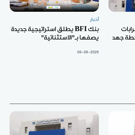
أخبار
ابات
بنك BFI يطلق استراتيجية جديدة
طة جهد
يصفها بـ"الاستثنائية"
08-08-2026