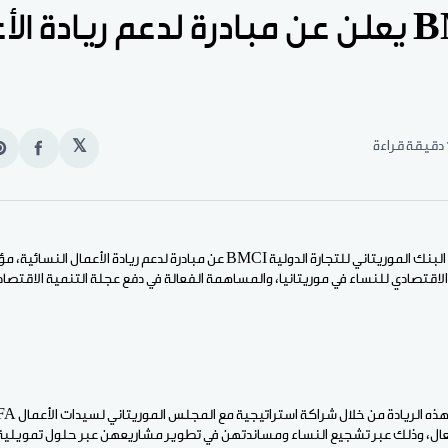
بنك BMCI يعلن عن مبادرة لدعم ريادة ال
قراءة
𝕏
انشر
e
على
n
الفيس
t
الأخبار (نواكشوط) – أعلن البنك الموريتاني للتجارة الدولية BMCI عن مبادرة لدعم ري
 الاقتصادي للنساء في موريتانيا، والمساهمة الفعالة في دفع عجلة التنمية الاقتصادي
عال، وذلك عبر تشجيع النساء ومساندتهن في تطوير مشاريعهن عبر حلول تمويلية 