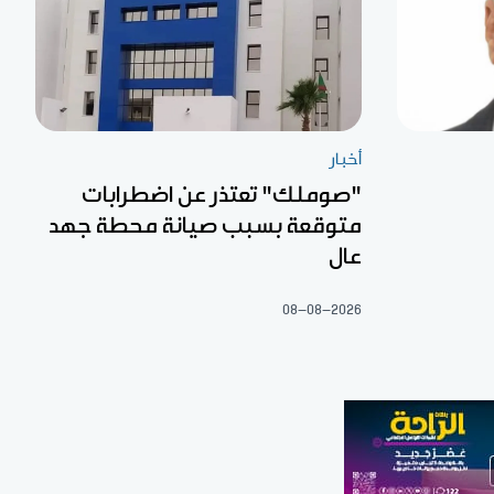
أخبار
"صوملك" تعتذر عن اضطرابات
متوقعة بسبب صيانة محطة جهد
عال
08-08-2026