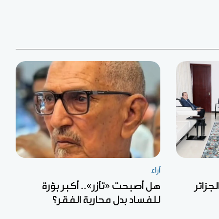
آراء
جزائر
هل أصبحت «تآزر».. أكبر بؤرة
للفساد بدل محاربة الفقر؟