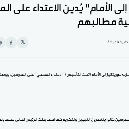
إلى الأمام" يُدين الاعتداء على ا
بية مطالبهم
قراءة
𝕏
انشر
e
على
n
الفيس
t
 حزب موريتانيا إلى الأمام (تحت التأسيس) “الاعتداء الهمجي” على المدرسين، وو
المدرسين كانوا ينتظرون التبجيل والتكريم كما تعهد بذلك الرئيس الحالي محمد ولد