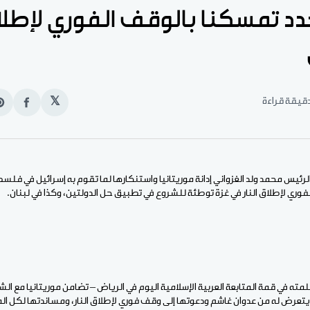
دد تمسكنا بالوقف الفوري لإطلاق
𝕏
انشر
e
على
n
الفيس
t
لرئيس محمد ولد الغزواني إدانة موريتانيا واستنكارها لما تقوم به إسرائيل في فلسط
ري لإطلاق النار في غزة توطئة للشروع في تطبيق حل الدولتين، وكذا في لبنان.
كلمته في قمة المتابعة العربية الإسلامية اليوم في الرياض – تضامن موريتانيا مع ا
يتعرض له من عدوان غاشم ودعوتها إلى وقف فوري لإطلاق النار، ومساندتها لكل المب