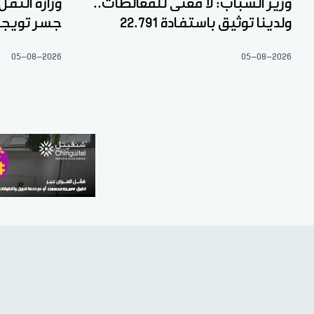
وزير الشباب: لا معنى للمغالطات..
وزارة النقل
ولدينا توثيق باستفادة 22.791
جسر تويج
05-08-2026
05-08-2026