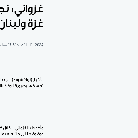
غزواني: نج
غزة ولبنان
11-11-2024
عند 17:51
1 دقيقة قراءة
الأخبار (نواكشوط) – جدد ا
تمسكها بضرورة الوقف الفو
وأكد ولد الغزواني – خلال 
ووقوفها إلى جانبه، فيما 