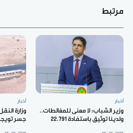
مرتبط
أخبار
أخبار
وزير الشباب: لا معنى للمغالطات..
وزارة النقل
ولدينا توثيق باستفادة 22.791
جسر تويج