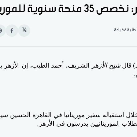
حة سنوية للموريتانيين
قراءة
𝕏
انشر
e
على
n
الفيس
t
) قال
شيخ الأزهر
.
ال استقباله سفير موريتانيا في القاهرة
الحسين سيدي
لطلاب الموريتانيين يدرسون في الأزهر.