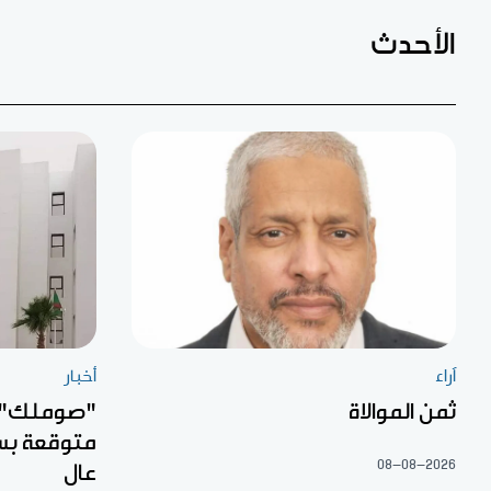
الأحدث
آراء
أخبار
ثمن الموالاة
"صوملك" ت
متوقعة بس
08-08-2026
عال