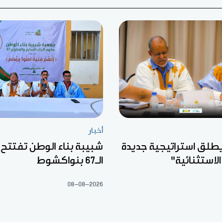
أخبار
ك BFI يطلق استراتيجية جديدة
شبيبة بناء الوطن تفتتح
لاستثنائية"
الـ67 بنواكشوط
08-08-2026