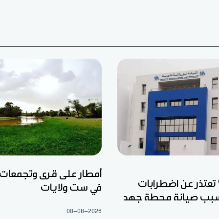
أمطار على قرى وتجمعات
عتذر عن اضطرابات
في ست ولايات
بب صيانة محطة جهد
08-08-2026