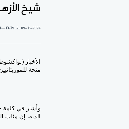
شيخ الأزهر: نخصص 35 من
09-11-2024
عند 13:39
1 دقيقة 
الأخبار (نواكشوط
منحة للموريتانيين
وأشار في كلمة خل
الديه، إن مئات ا