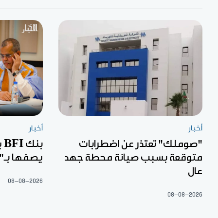
أخبار
أخبار
"صوملك" تعتذر عن اضطرابات
بن
متوقعة بسبب صيانة محطة جهد
يصفها بـ"ا
عال
08-08-2026
08-08-2026