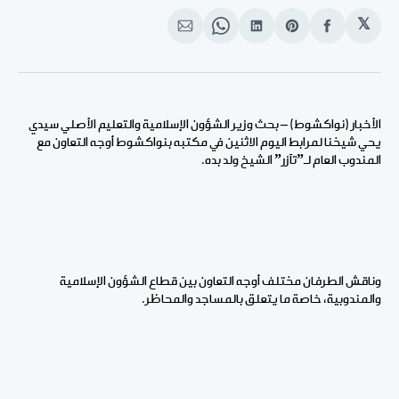
𝕏
انشر
Share
انشر
Share
انشر
على
on
على
on
على
الفيسبوك
Pinterest
لينكد
WhatsApp
الإيميل
إن
الأخبار (نواكشوط) – بحث وزير الشؤون الإسلامية والتعليم الأصلي سيدي
يحي شيخنا لمرابط اليوم الاثنين في مكتبه بنواكشوط أوجه التعاون مع
المندوب العام لـ”تآزر” الشيخ ولد بده.
وناقش الطرفان مختلف أوجه التعاون بين قطاع الشؤون الإسلامية
والمندوبية، خاصة ما يتعلق بالمساجد والمحاظر.