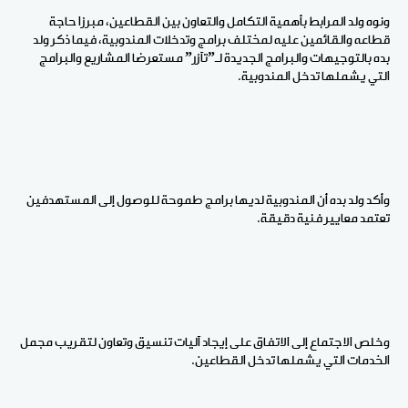
ونوه ولد المرابط بأهمية التكامل والتعاون بين القطاعين، مبرزا حاجة
قطاعه والقائمين عليه لمختلف برامج وتدخلات المندوبية، فيما ذكر ولد
بده بالتوجيهات والبرامج الجديدة لـ”تآزر” مستعرضا المشاريع والبرامج
التي يشملها تدخل المندوبية.
وأكد ولد بده أن المندوبية لديها برامج طموحة للوصول إلى المستهدفين
تعتمد معايير فنية دقيقة.
وخلص الاجتماع إلى الاتفاق على إيجاد آليات تنسيق وتعاون لتقريب مجمل
الخدمات التي يشملها تدخل القطاعين.