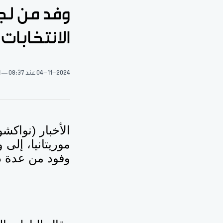
وفد من لجن
الانتخابات 
04-11-2024
عند 08:37
1 د
الأخبار (نواكش
موريتانيا، إلى
وفود من عدة د