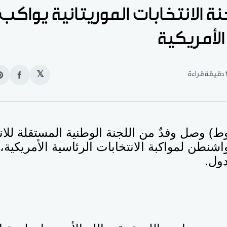
ة الانتخابات الموريتانية يواكب
الأمريكية
قيقة قراءة
𝕏
انشر
e
على
n
الفيس
t
وط) وصل وفدٌ من اللجنة الوطنية المستقلة للا
 واشنطن لمواكبة الانتخابات الرئاسية الأمريكي
ول.