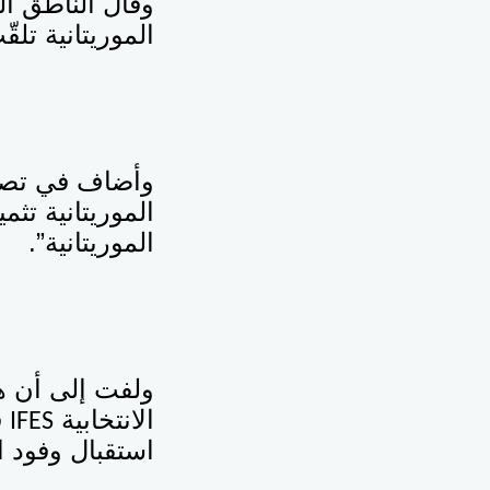
وقال الناطق ال
الموريتانية تلق
وأضاف في تصريح
الموريتانية تث
الموريتانية”.
ولفت إلى أن هذ
الانتخابية
ف
IFES
استقبال وفود الم