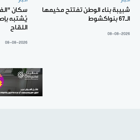
شبيبة بناء الوطن تفتتح مخيمها
سكان "الف
الـ67 بنواكشوط
يُشتبه بإص
اللقاح
08-08-2026
08-08-2026