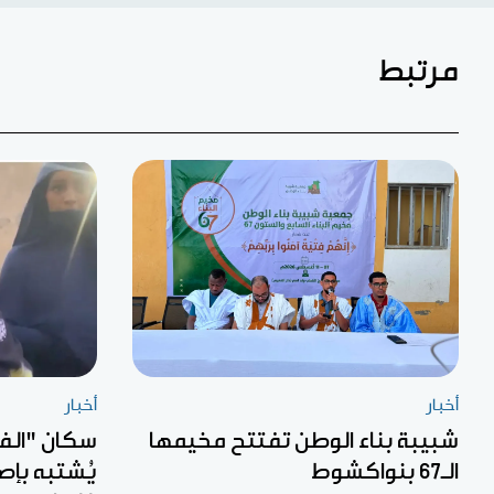
مرتبط
أخبار
أخبار
شبيبة بناء الوطن تفتتح مخيمها
سكان "الف
الـ67 بنواكشوط
يُشتبه بإص