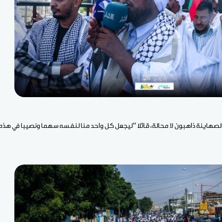
الصهاينة ذاهبون لا محالة، قائلا “ليجعل كل واحد منا لنفسه سهما ونصيبا في هذه 