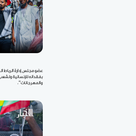
عضو مجلس إدارة الرباط ا
بفقدانه للإنسانية ولشعب 
والمهرجانات”.