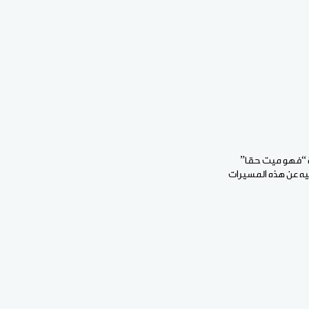
زة “فهو ميت حقا”
فيه عن هذه المسيرات