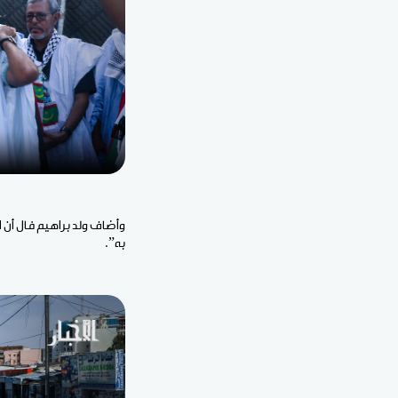
وأضاف ولد براهيم فال أن 
به”.