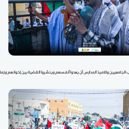
اب الجامعيين وتلاميذ المدارس أن يعدوا أنفسهم وينشروا القضية بين إخوانهم وزمل