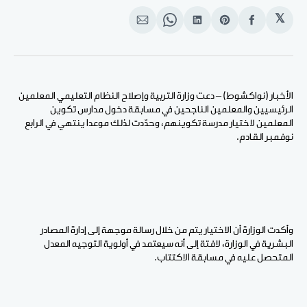
𝕏
انشر
Share
انشر
Share
انشر
على
on
على
on
على
الفيسبوك
Pinterest
لينكد
WhatsApp
الإيميل
إن
الأخبار (نواكشوط) – دعت وزارة التربية وإصلاح النظام التعليمي المعلمين
الرئيسيين والمعلمين الناجحين في مسابقة دخول مدارس تكوين
المعلمين لاختيار مدرسة تكوينهم، وحدّدت لذلك موعدا ينتهي في الرابع
نوفمبر القادم.
وأكدت الوزارة أن الاختيار يتم من خلال رسالة موجهة إلى إدارة المصادر
البشرية في الوزارة، لافتة إلى أنه سيعتمد في أولوية التوجيه المعدل
المتحصل عليه في مسابقة الاكتتاب.