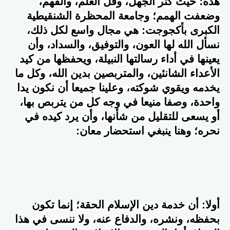
هذه؛ حيث كثر الجهل، وقل العلم، والفهم،
وضعفت الهمم؛ وجامعة المحظرة الشنقيطية
الكبرى بأكجوجت: هي مجال واسع لكل ذلك،
نسأل الله لها العون، والتوفيق، والسداد، وأن
يعينها في أداء رسالتها النبيلة، ويحفظها من كيد
الأعداء الشانئين، والمتربصين بدين الله، وكل ما
يخدمه ويقوي شوكته، وعلينا جميعا أن نكون يدا
واحدة، وصفا منيعا في وجه كل من يتربص بها،
أو يسعى للتقليل من شأنها، وأن يرد كيده في
نحره؛ وهنا ينبغي استحضار معان
:
أولا: أن خدمة دين الإسلام الحقة؛ إنما تكون
بحفظه، ونشره، والدفاع عنه، ولا ننسى في هذا