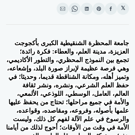
𝕏
انشر
Share
انشر
Share
انشر
على
on
على
on
على
الفيسبوك
Pinterest
لينكد
WhatsApp
الإيميل
إن
جامعة المحظرة الشنقيطية الكبرى بأكجوجت
العزيزة، مدينة العلم، والعطاء: فكرة رائدة؛
تجمع بين النموذج المحظري، والتطور الأكاديمي،
وهي فرصة عظيمة لإبراز صورة البلد، وإشعاعه،
وتميز أهله، ومكانة الشناقطة قديما، وحديثا؛ في
حفظ العلم الشرعي، ونشره، ونشر ثقافة
العالم، العامل، الوسطي، اللوذعي، الألمعي،
والأمة في جميع مراحلها؛ تحتاج من يحفظ عليها
علمها بأصوله، وفروعه، ومقاصده، وقواعده،
والرسوخ في علم الآلة لفهم كل ذلك، وليست
الأمة في وقت من الأوقات؛ أحوج لذلك من أيامنا