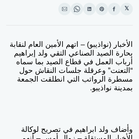
𝕏
انشر
Share
انشر
Share
انشر
على
on
على
on
على
الفيسبوك
Pinterest
لينكد
WhatsApp
الإيميل
إن
الأخبار (نواذيبو) – اتهم الأمين العام لنقابة
بحارة الصيد الصناعي التقي ولد إبراهيم
أرباب العمل في قطاع الصيد بما سماه
“التعنت” وعرقلة جلسات النقاش حول
مسطرة الرواتب التي انطلقت الجمعة
بمدينة نواذيبو.
وأضاف ولد ابراهيم في تصريح لوكالة
الأخبار المستقلة – زوال أمس – أنهم