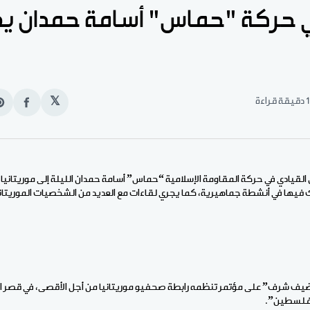
ي حركة "حماس" أسامة حمدان ي
1 دقيقة قراءة
𝕏
انشر
e
على
n
الفيس
t
القيادي في حركة المقاومة الإسلامية “حماس” أسامة حمدان الليلة إلى موريتانيا 
ك فيها في أنشطة جماهيرية، كما يجري لقاءات مع العديد من الشخصيات الموريتان
ف شرف” على مؤتمر تنظمه رابطة صحفيو موريتانيا من أجل الأقصى، في قصر 
ع فلسطين”.