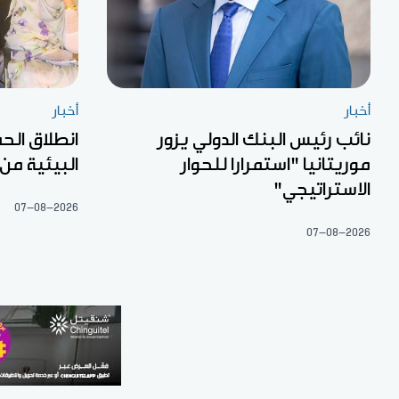
أخبار
أخبار
نائب رئيس البنك الدولي يزور
انطلاق الح
موريتانيا "استمرارا للحوار
البيئية من
الاستراتيجي"
07-08-2026
07-08-2026