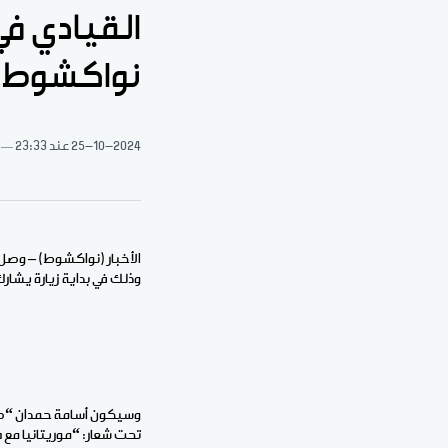
القيادي ف
نواكشوط
25-10-2024
عند 23:33
الأخبار (نواكشوط) – وصل 
وذلك في بداية زيارة يشار
وسيكون أسامة حمدان “ضي
تحت شعار: “موريتانيا م