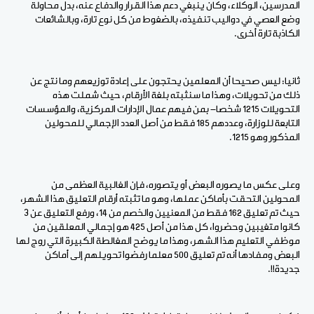
المدرسين، الوكلاء، وكان ينبغي دعم هذا القرار والدفاع عنه، بدل محاولة
وضع العصي في دواليب تنفيذه، بالضغوط من كل نوع تارة، وبالشائعات
الكاذبة تارة أخرى.
ثانيا: ليس صحيحا أن المعلمين يحتجون على إعادة توزيعهم وما نتج عن
ذلك من تحويلات، وهذا ما سنثبته بلغة الأرقام، حيث شملت هذه
التحويلات 1215 شخصا- بمن فيهم عمال الإدارات المركزية، والمؤسسات
التابعة للوزارة، وعددهم 185 فقط من أصل العدد الإجمالي للمحولين
المذكور وهو 1215.
وعلى عكس ما يصوره البعض أو يتصوره، فإن الغالبية العظمى من
المحولين التحقت بأماكن عملها، وهو ما تثبته أرقام التعليق هذا الشهر،
حيث تم تعليق 162 فقط من المعنيين والخصم من 14، ورفع التعليق عن 3
كانوا متغيبين وحضروا، كل هذا من أصل 425 هو إجمالي المعلقين من
موظفي التعليم هذا الشهر، وهذا ما يوضح المغالطة الكبيرة التي روج لها
البعض ومفادها أنه تم تعليق 500 معلما رفضوا تحويلهم إلى أماكن
جديدة!!.