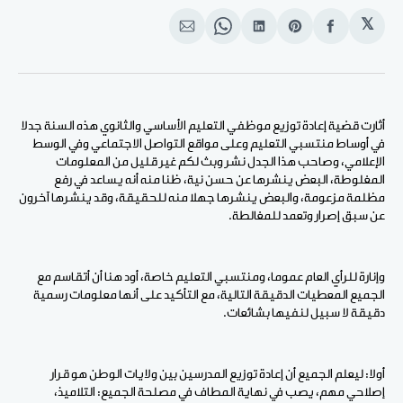
𝕏
انشر
Share
انشر
Share
انشر
على
on
على
on
على
الفيسبوك
Pinterest
لينكد
WhatsApp
الإيميل
إن
أثارت قضية إعادة توزيع موظفي التعليم الأساسي والثانوي هذه السنة جدلا
في أوساط منتسبي التعليم وعلى مواقع التواصل الاجتماعي وفي الوسط
الإعلامي، وصاحب هذا الجدل نشر وبث لكم غير قليل من المعلومات
المغلوطة، البعض ينشرها عن حسن نية، ظنا منه أنه يساعد في رفع
مظلمة مزعومة، والبعض ينشرها جهلا منه للحقيقة، وقد ينشرها آخرون
عن سبق إصرار وتعمد للمغالطة.
وإنارة للرأي العام عموما، ومنتسبي التعليم خاصة، أود هنا أن أتقاسم مع
الجميع المعطيات الدقيقة التالية، مع التأكيد على أنها معلومات رسمية
دقيقة لا سبيل لنفيها بشائعات.
أولا: ليعلم الجميع أن إعادة توزيع المدرسين بين ولايات الوطن هو قرار
إصلاحي مهم، يصب في نهاية المطاف في مصلحة الجميع: التلاميذ،