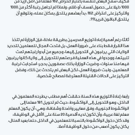
فكيف سمح البعض لنفسه باعتبار اعتراض 162 معلما من أصل أزيد من
1000 دليلا على حصول تعسف أو ظلم، ولماذا تم تجاهل رغبة أكثر من 1000
والتركيز على اعتراض 162، بدأ بعضهم يلتحق بمكان عمله، ونتوقع أن
يلتحق الباقون قريبا؟؟.
ثالثا: رغم أهمية إعادة توزيع المدرسين بطريقة عادلة، فإن الوزارة لم تتخذ
هذا القرار فقط بناء على ضرورة العمل، بل فتحت المجال للمعلمين لتحديد
الولايات التي يرغبون في التحويل إليها، وجميع من أبدوا رغبتهم تمت
تلبيتها، ووجدوا في هذه العملية فرصتهم للتحويل إلى ولاية كانوا يرغبون
فيها منذ سنوات، وضربت الوزارة بذلك عصفورين بحجر: استجابت لرغبة
المعلمين، ولبت ضرورة العمل، لكن البعض لم يتحدث عن ذلك، وفضل
التركيز على الحالات القليلة المعترضة لمصالح شخصية.
رابعا: إعادة التوزيع هذه السنة حققت أهم مطلب يطرحه المعلمون في
الداخل، وهو التحويل إلى انواكشوط، حيث تم تحويل 181 معلما إلى
انواكشوط الجنوبية، وفق معايير واضحة وشفافة، وهي: أن يكون المعلم
معلم لغة عربية، وأن تكون لديه أقدمية 20 سنة على الأقل في الوظيفة،
وقد كان دخول انواكشوط بالنسبة للمعلمين في الداخل حلما بعيد المنال،
يكان يكون أصعب من دخول الوظيفة أصلا.