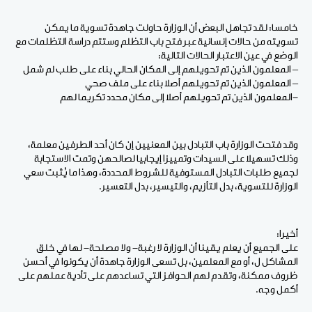
خامسا: لقد تجاهل البعض أن الوزارة حاولت جاهدة تسوية ما يمكن
تسويته من حالات إنسانية عبر فتح باب التظلم وستتم دراسة التظلمات مع
الوضع في عين الاعتبار الحالات التالية:
– المعلمون الذين تم تحويلهم إلى المكان الحالي بناء على طلب لم شمل
– المعلمون الذين تم تحويلهم أصلا بناء على ملف صحي
-المعلمون الذين تم تحويلهم أصلا إلى مكان محدد تكريما لهم
وقد فتحت الوزارة باب التبادل بين المعنيين إن كان أحد الطرفين معلمة،
وذلك تسهيلا على السيدات وتمييزا إيجابيا لصالحهن وتمت الاستجابة
لجميع طلبات التبادل المستوفية للشروط المحددة، وهذا ما يُثبت سعي
الوزارة للتسوية، بدل التأزيم، والتيسير، بدل التعسير.
أخيرا:
على الجميع أن يعلم يقينا أن الوزارة لا رغبة- ولا مصلحة- لها في خلق
المشاكل ل، أو مع المعلمين، بل تسعى الوزارة جاهدة أن يكونوا في أحسن
ظروف ممكنة، وتقدم لهم الحوافز التي تساعدهم على تأدية عملهم على
أكمل وجه.