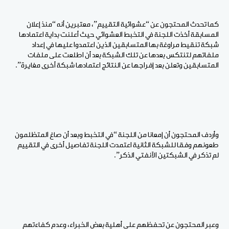
كما تحدث المحتجون عن “عشوائية التقييم”، معتبرين أنه “منذ إعلان
المسابقة أخذت اللجنة في التخبط العشوائي حيث أعلنت بداية اعتمادها
شبكة تنقيط مراوغة بها المتسابقين الذين اعتمدوا عليها في إعداد
ملفاتهم لتنتكس بعدها عن تلك الشبكة بعد أن اطلعت على ملفات
المتسابقين وتعلن بعد إفراجها عن النتائج اعتمادها شبكة أخرى مغايرة”.
وأردف المحتجون أن إمعانا من اللجنة “في التخبط وبعد أن صاغ المتظلمون
طعونهم وفقا للشبكة الثانية اعتمدت اللجنة تفاصيل أخرى في التقييم
لم تذكر في الشبكتين الآنفتي الذكر”.
وعبر المحتجون عن تحفظهم على أهلية بعض الخبراء، وعدم كفاءتهم