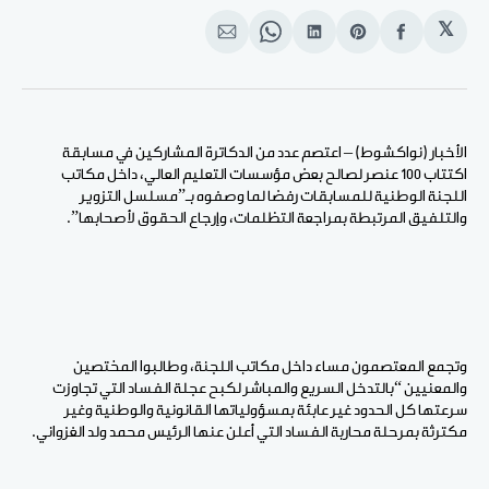
𝕏
انشر
Share
انشر
Share
انشر
على
on
على
on
على
الفيسبوك
Pinterest
لينكد
WhatsApp
الإيميل
إن
الأخبار (نواكشوط) – اعتصم عدد من الدكاترة المشاركين في مسابقة
اكتتاب 100 عنصر لصالح بعض مؤسسات التعليم العالي، داخل مكاتب
اللجنة الوطنية للمسابقات رفضا لما وصفوه بـ”مسلسل التزوير
والتلفيق المرتبطة بمراجعة التظلمات، وإرجاع الحقوق لأصحابها”.
وتجمع المعتصمون مساء داخل مكاتب اللجنة، وطالبوا المختصين
والمعنيين “بالتدخل السريع والمباشر لكبح عجلة الفساد التي تجاوزت
سرعتها كل الحدود غير عابئة بمسؤولياتها القانونية والوطنية وغير
مكترثة بمرحلة محاربة الفساد التي أعلن عنها الرئيس محمد ولد الغزواني.