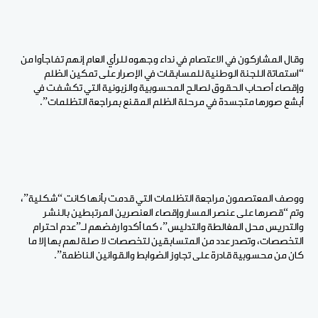
وقال المشاركون في الاعتصام في نداء وجهوه للرأي العام إنهم تفاجأوا من
“استماتة اللجنة الوطنية للمسابقات في الإصرار على تمكين الظلم
وإقصاء أصحاب الحقوق لصالح المحسوبية والزبونية التي تكشفت في
أبشع صورها متجسدة في مرحلة الظلم المقنع بمراجعة التظلمات”.
ووصف المعتصمون مراجعة التظلمات التي قدمت بأنها كانت “شكلية”،
وتم “قصرها على عنصر المسار وإقصاء العنصرين المرتبطين بالنشر
والتدريس محل المغالطة والتدليس”، كما أكدوا رفضهم لـ”عدم احترام
التخصصات، وتصدر عدد من المتسابقين لتخصصات لا صلة لهم بها إلا ما
كان من محسوبية قادرة على تجاوز الضوابط والقوانين الناظمة”.