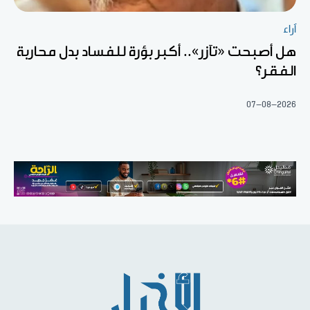
آراء
هل أصبحت «تآزر».. أكبر بؤرة للفساد بدل محاربة
الفقر؟
07-08-2026