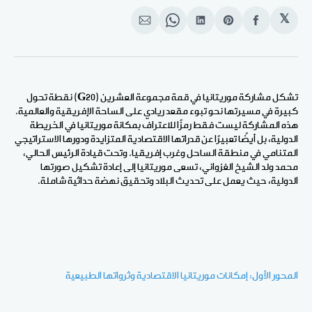
𝕏
انشر
Share
انشر
Share
انشر
على
on
على
on
على
الفيسبوك
Pinterest
لينكد
WhatsApp
الإيميل
إن
تشكل مشاركة موريتانيا في قمة مجموعة العشرين
(G20)
نقطة تحول
كبيرة في مسيرتها نحو تبوء مقعد ريادي على الساحة الإفريقية والعالمية.
هذه المشاركة ليست فقط رمزًا للاعتراف بمكانة موريتانيا في الخريطة
الدولية، بل أيضًا تعبيرًا عن قدراتها الاقتصادية المتزايدة ودورها الاستراتيجي
المتنامي في منطقة الساحل وغرب إفريقيا. وتحت قيادة الرئيس الحالي،
محمد ولد الشيخ الغزواني، تسعى موريتانيا إلى إعادة تشكيل صورتها
الدولية، حيث يعمل على تحديث البلاد وتحقيق نهضة حداثية شاملة
.
المحور الأول: إمكانات موريتانيا الاقتصادية وثرواتها الطبيعية