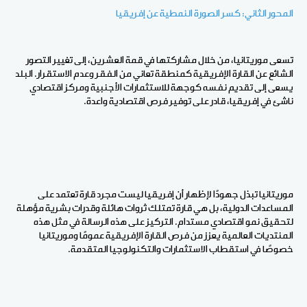
المحور الثاني: كسر الصورة النمطية عن إفريقيا
تسعى موريتانيا، من خلال مشاركتها في قمة العشرين، إلى تغيير التصور
الشائع عن القارة الإفريقية كمنطقة تعاني من الفقر وعدم الاستقرار. البلد
يسعى إلى تقديم نفسه كوجهة للاستثمارات الأجنبية ومركز اقتصادي
ناشئ في إفريقيا، قادر على توفير فرص اقتصادية واعدة
.
موريتانيا تبذل جهودًا لإظهار أن إفريقيا ليست مجرد قارة تعتمد على
المساعدات الدولية، بل هي قارة تمتلك ثروات هائلة وقدرات بشرية مؤهلة
لتحقيق نمو اقتصادي مستدام. التركيز على هذه الرسالة في مثل هذه
المنتديات العالمية يعزز من فرص القارة الإفريقية عمومًا وموريتانيا
خصوصًا في استقطاب الاستثمارات والتكنولوجيا المتقدمة
.