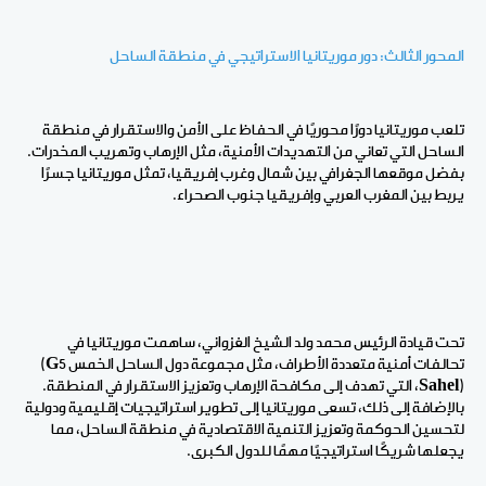
المحور الثالث: دور موريتانيا الاستراتيجي في منطقة الساحل
تلعب موريتانيا دورًا محوريًا في الحفاظ على الأمن والاستقرار في منطقة
الساحل التي تعاني من التهديدات الأمنية، مثل الإرهاب وتهريب المخدرات.
بفضل موقعها الجغرافي بين شمال وغرب إفريقيا، تمثل موريتانيا جسرًا
يربط بين المغرب العربي وإفريقيا جنوب الصحراء
.
تحت قيادة الرئيس محمد ولد الشيخ الغزواني، ساهمت موريتانيا في
تحالفات أمنية متعددة الأطراف، مثل مجموعة دول الساحل الخمس
(G5
Sahel)
، التي تهدف إلى مكافحة الإرهاب وتعزيز الاستقرار في المنطقة.
بالإضافة إلى ذلك، تسعى موريتانيا إلى تطوير استراتيجيات إقليمية ودولية
لتحسين الحوكمة وتعزيز التنمية الاقتصادية في منطقة الساحل، مما
يجعلها شريكًا استراتيجيًا مهمًا للدول الكبرى
.