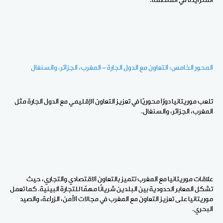
المتزايدة في المنطقة
.
المحور الخامس: التعاون مع الدول الجارة – المغرب، الجزائر، والسنغال
تلعب موريتانيا دورًا محوريًا في تعزيز التعاون الإقليمي مع الدول الجارة مثل
المغرب، الجزائر، والسنغال.
علاقات موريتانيا مع المغرب تتميز بالتعاون الاقتصادي والتجاري، حيث
تشكل المعابر الحدودية بين البلدين شريانًا مهمًا للتجارة البينية. كما تعمل
موريتانيا على تعزيز التعاون مع المغرب في مجالات الأمن، الزراعة، والصيد
البحري
.