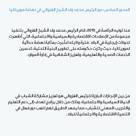
المحور السادس: دور الرئيس محمد ولد الشيخ الغزواني في نهضة موريتانيا
منذ توليه الرئاسة في 2019، قام الرئيس محمد ولد الشيخ الغزواني بتنفيذ
مجموعة من الإصلاحات الاقتصادية والسياسية والاجتماعية، التي أظهرت
تحولات إيجابية في البلاد. فترة ولايته اعتُبرت بمثابة نهضة حداثية
لموريتانيا، حيث ركزت حكومته على تطوير البنية التحتية، تحسين
الخدمات الصحية والتعليمية، وتعزيز الشفافية في إدارة الموارد
.
من بين الإنجازات البارزة للرئيس الغزواني هو تعزيز مشاركة الشباب في
الحياة السياسية والاجتماعية، وذلك من خلال برامج تهدف إلى دعم التعليم
والتدريب المهني للشباب، مما يمهد الطريق لهم للعب دور فعال في
التنمية الاقتصادية والاجتماعية للبلاد
.