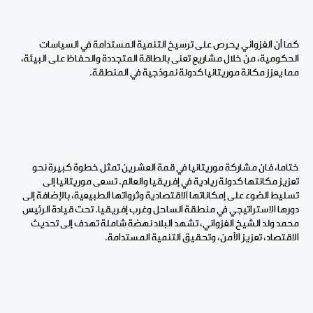
كما أن الغزواني يحرص على ترسيخ التنمية المستدامة في السياسات
الحكومية، من خلال مشاريع تعنى بالطاقة المتجددة والحفاظ على البيئة،
مما يعزز مكانة موريتانيا كدولة نموذجية في المنطقة
.
ختاما، فان مشاركة موريتانيا في قمة العشرين تمثل خطوة كبيرة نحو
تعزيز مكانتها كدولة ريادية في إفريقيا والعالم. تسعى موريتانيا إلى
تسليط الضوء على إمكاناتها الاقتصادية وثرواتها الطبيعية، بالإضافة إلى
دورها الاستراتيجي في منطقة الساحل وغرب إفريقيا. تحت قيادة الرئيس
محمد ولد الشيخ الغزواني، تشهد البلاد نهضة شاملة تهدف إلى تحديث
الاقتصاد، تعزيز الأمن، وتحقيق التنمية المستدامة
.