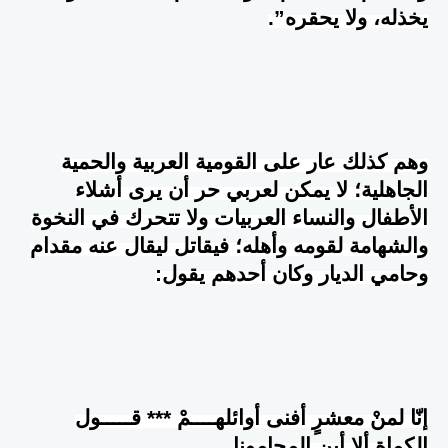
يخذله، ولا يحقره”.
وهم كذلك عار على القومية العربية والحمية
الجاهلية؛ لا يمكن لعربي حر أن يرى أشلاء
الأطفال والنساء العربيات ولا تتحرك في النخوة
والشهامة لقومه وأهله؛ فيقاتل ليقال عنه مقدام
وحامي الديار وكان أحدهم يقول:
إنّا لمنْ معشرٍ أفنى أوائلهــــمْ *** قـــــول
الكماةِ ألا أين المحامونا