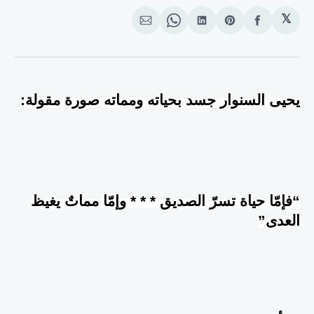
𝕏
انشر
Share
انشر
Share
انشر
على
on
على
on
على
الفيسبوك
Pinterest
لينكد
WhatsApp
الإيميل
إن
يحيى السنوار جسد بحياته ومماته صورة مقولة:
“فإمّا حياة تسرّ الصديق * * * وإمّا مماتٌ يغيظ
العدى”