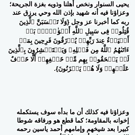
يحيى السنوار ونخص أهلنا وذويه بغزة الجريحة؛
وعزاؤنا فيه أنه شهيد بإذن الله وحي يرزق عند
ربه كما أخبرنا عز وجل {وَلَا تَحۡسَبَنَّ ٱلَّذِینَ
قُتِلُوا۟ فِی سَبِیلِ ٱللَّهِ أَمۡوَ ٰ
تَۢاۚ بَلۡ
أَحۡیَاۤءٌ عِندَ رَبِّهِمۡ یُرۡزَقُونَ فَرِحِینَ بِمَاۤ
ءَاتَىٰهُمُ ٱللَّهُ مِن فَضۡلِهِۦ وَیَسۡتَبۡشِرُونَ بِٱلَّذِینَ
لَمۡ یَلۡحَقُوا۟ بِهِم مِّنۡ خَلۡفِهِمۡ أَلَّا خَوۡفٌ
عَلَیۡهِمۡ وَلَا هُمۡ یَحۡزَنُونَ}.
وعزاؤنا فيه كذلك أن ما بدأه سوف يستكمله
إخوانه بالمقاومة؛ كما قطع هو ورفاقه شوطا
كبيرا بعد شيخهم وإمامهم أحمد ياسين رحمه