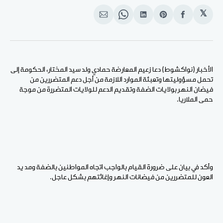
𝕏
انشر
Share
انشر
Share
انشر
على
on
على
on
على
الفيسبوك
Pinterest
لينكد
WhatsApp
الإيميل
إن
الأخبار (نواكشوط) دعا زعيم المعارضة حمادي ولد سيد المختار، الحكومة إلى
تحمل مسؤوليتها وتعبئة الموارد اللازمة من أجل دعم المتضررين من
فيضان النهر بولايات الضفة وتقديم الدعم للولايات المتضررة من موجة
حمى الملاريا.
وأكد في بيان على ضرورة القيام بالواجب اتجاه المواطنين بالضفة ومد يد
العون للمتضررين من فيضانات النهر وإغاثتهم بشكل عاجل.