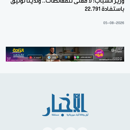
وزير الشباب: لا معنى للمغالطات.. ولدينا توثيق
باستفادة 22.791
05-08-2026