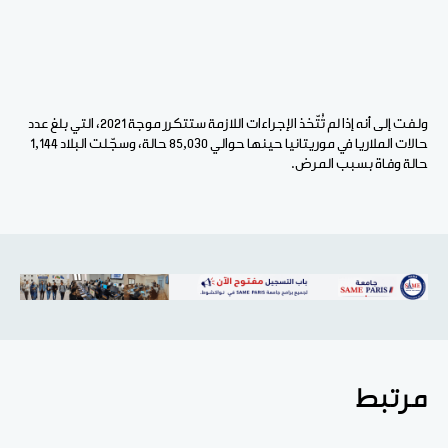
ولفت إلى أنه إذا لم تُتّخذ الإجراءات اللازمة ستتكرر موجة 2021، التي بلغ عدد
حالات الملاريا في موريتانيا حينها حوالي 85,030 حالة، وسجّلت البلاد 1,144
حالة وفاة بسبب المرض.
مرتبط