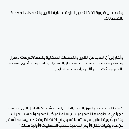
وشدد على ضرورة اتخاذ التدابير اللازمة لحماية القرى والتجمعات المهددة
بالفيضانات.
وأشار إلى أن العديد من القرى والتجمعات السكنية بالضفة تعرضت لأضرار
وخسائر مادية جسيمة بسبب فيضان النهر، إلى جانب وجود أخرى مهددة
بالغمر، ومئات الأسر الأخرى أصبحت بلا مأوى.
كما طالب بتقديم العون الطبي العاجل لمستشفيات الداخل التي واجهت
عجزا في منظومتها الصحية بسبب قلة المراكز الصحية والمستشفيات
ونقص أدوية الملاريا فيها “مما تسبب في اكتظاظ وضغط عليها مما أسفر
عن عدة وفيات خلال الأيام الماضية حسب المعطيات الأولية هناك”.