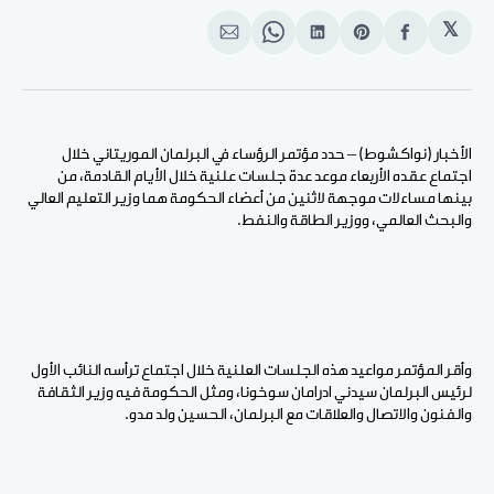
𝕏
انشر
Share
انشر
Share
انشر
على
on
على
on
على
الفيسبوك
Pinterest
لينكد
WhatsApp
الإيميل
إن
الأخبار (نواكشوط) – حدد مؤتمر الرؤساء في البرلمان الموريتاني خلال
اجتماع عقده الأربعاء موعد عدة جلسات علنية خلال الأيام القادمة، من
بينها مساءلات موجهة لاثنين من أعضاء الحكومة هما وزير التعليم العالي
والبحث العالمي، ووزير الطاقة والنفط.
وأقر المؤتمر مواعيد هذه الجلسات العلنية خلال اجتماع ترأسه النائب الأول
لرئيس البرلمان سيدني ادرامان سوخونا، ومثل الحكومة فيه وزير الثقافة
والفنون والاتصال والعلاقات مع البرلمان، الحسين ولد مدو.