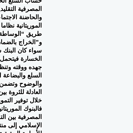
حساب السلع الحقي
المصرفية التقليدي
والحاضنة الاجتما
الموريتانية نظام
طريق “الوساطة ال
و”الخراج بالضما
سواء كان البنك ش
الخسارة فيتحمل 
جهده ووقته وتنظيم
السلع والبضاعة ا
والوضوح وتضمن ثق
العادلة للثروة ب
خلال توفير التموي
فالبنوك الموريتان
المصرفية بين الت
الإسلامي إلى من