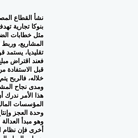
نشأ القطاع المصر
بنوكا تجارية تهد
مثل خطابات الضم
المشاريع، وربط ا
تقليديا، يستمد قو
فعند اقتراض مبل
قبل الاستفادة من
خلاله، فالربح يت
ومدى نجاح المشر
هذا الأمر ندرك أ
المؤسسات المالي
وحدة العجز وإنتا
وهو مبدأ العدالة
أخرى فإن نظام ال