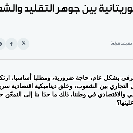
وريتانية بين جوهر التقليد والشع
قراءة
𝕏
انشر
e
على
n
الفيس
t
رفي بشكل عام، حاجة ضرورية، ومطلبا أساسيا، ارتكز
ل التجاري بين الشعوب، وخلق ديناميكية اقتصادية سري
ي والاقتصادي في وطننا، ذلك ما حدَا بنا إلى التمعّن 
ليتها؟