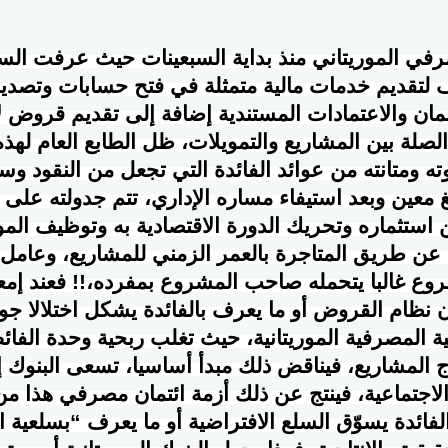
في الموريتاني منذ بداية السبعينات حيث عرفت السا
ف لتقديم خدمات مالية متمثلة في فتح حسابات وتصدير
ان والاعتمادات المستندية إضافة إلى تقديم قروض 
لصلة بين المشاريع والتمويلات، ظل الطابع العام لهذه
ته ومتانته من عوائد الفائدة التي تجعل من النقود وسي
غ معين وبعد استيفاء مساره الإداري، تتم جدولته عل
 استثماره وتحريك الدورة الاقتصادية به وتوظيف المو
م عن طريق المتاجرة بالعمر الزمني للمشاريع، وعامل
وع غالبا يتحمله صاحب المشروع بمفرده،!! فعند إمع
ن نظام القروض أو ما يعرف بالفائدة يشكل اختلالا جو
ة المصرفية الموريتانية، حيث تغلب ربحية وحدة ال
ج المشاريع، فيناقض ذلك مبدأ أساسيا، تسعى البنوك إ
 الاجتماعية، فينتج عن ذلك أزمة ائتمان مصرفي هذا م
فائدة يسوّق السلع الافتراضية أو ما يعرف “بسلعية ا