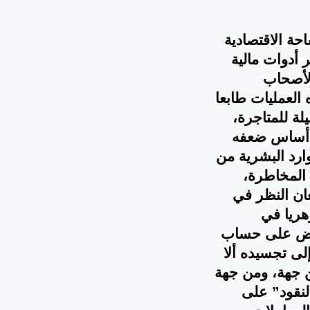
حة الاقتصادية
 أدوات مالية
لأصحاب
 العمليات طابعا
لة للمتاجرة،
ى أساس ضعفه
ارد البشرية من
 المخاطرة،
ان النظر في
هريا في
فائض على حساب
لى تجسيده ألا
ن جهة، ومن جهة
لنقود” على