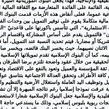
قية والإنتاجية، فهذا يجعل البنوك الموريتانية أسيرة 
ة، القائمة على الفائدة المتعارضة مع الثقافة المالية ا
عية عموما، فعلى أنقاض هذه الأزمات قدمت البنوك ال
ا مالية متكاملا يقوم على توفير التمويل بين وحدات ا
استثمارية”، التي تتأسس باكورتها على قاعدتيْ “الغ
ن” فالتمويل يقدم على أساس المشاركة واقتسام الرب
ريكا أو مضاربا. فيتم تحديد النسبة عند التمويل، أما 
الاثنان نصيبهما، حيث يخسر البنك فائضه، ويخسر ص
ه، كما أن البنوك الإسلامية تقدم تمويلاتها الإسلامية 
لحقيقية من خلال عقود واضحة تلتزم برضا الطرفان و
ة المؤسسة والعميل وتعود بالنفع على الاقتصاد وتعز
ين كافة الأطراف وتحقق العدالة الاجتماعية بتناسق عو
ل وتوظيف اليد العاملة واستغلال الأرضية والتنظيم وال
ية عرفت نموذجا إسلاميا رغم نتائجه المبهرة إلا أن ت
قليدية والإسلامية جعل البنوك الإسلامية شعارا لاستع
تجات ربوية بلبوس إسلامي، وذلك ما يستدعي حاجة ا